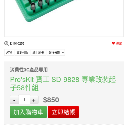
編程系列
科玩補件
家用網路
電磨/電鑽組
機器人系列
技術諮詢
居家修繕
高壓絕緣
小賽車系列
多合一系列
D1010255
追蹤
模型工具
ATM
貨到付款
線上刷卡
銀行分期
消費性3C產品專用
Pro'sKit 寶工 SD-9828 專業改裝起
子58件組
$850
-
+
加入購物車
立即結帳