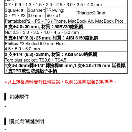
0.7、0.9、1.3、1.5、2.0、2.5、3.0、3.5、4.0 mm
Square: #
Spanner:
TRI-wing:
Triangle:3.0mm
0、#1、#2
3.0mm
#0、#1
Pantalobe:P2、P5、P6 (iPhone, MacBook Air, MacBook Pro)
6
支
Φ
4.0×30 mm,
材質：
50BV30
鉻釩鋼
Nut:2.5、3.0、3.5、4.0、4.5、5.0 mm
5
支
Φ1/4”(6.3)×25 mm,
材質：
AISI 6150
鉻釩鋼
Phillips:#2 Slotted:6.0 mm Hex:
4.5、5.0、6.0 mm
2
支
Φ1/4”(6.3)×38mm,
材質：
AISI 6150
鉻釩鋼
Torx plus socket: TS3.8、TS4.5
1支Φ4.0mm轉Φ1/4”轉接桿50 mm,1 支Φ4.0×125 mm 延長桿,
1 支TPR軟性防滑起子手柄
※以上規格資料若有任何錯誤，以商品實際包裝說明為準。
包裝附件
-
購買與保固說明
*