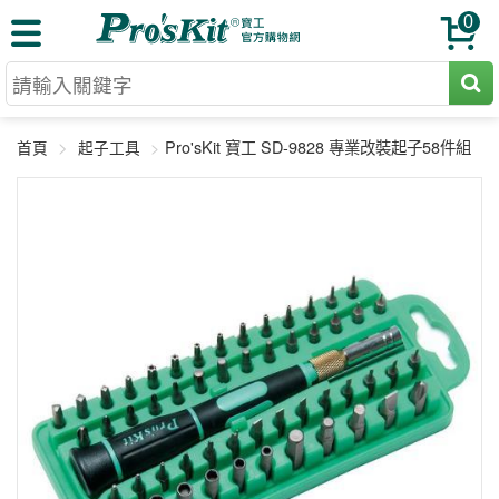
0
切割工具
Pro'sKit 寶工 SD-9828 專業改裝起子58件組
首頁
起子工具
壓著鉗
收納工具
網路壓著鉗
工具組
電焊烙鐵
扳手工具
周邊配件
光纖系列
起子工具
烙鐵頭
三用電錶
A+B 組合
手鉗工具
通訊儀器
初階款8+
報價諮詢
放大工具
環境儀錶
中階款12＋
訂單查詢
舊換新方案
精密鑷子
各式鉤錶
高階挑戰款
售後服務
新品上市
綜合工具
驗電筆
課程教材
聯絡客服
工具組合
電動工具