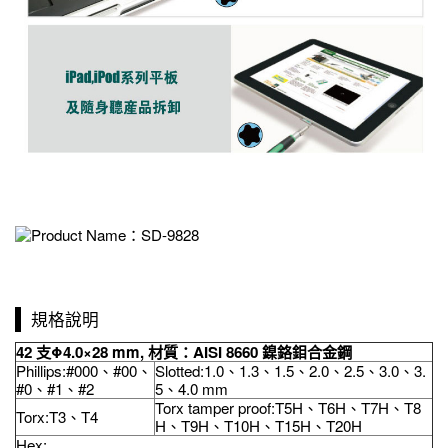
規格說明
42
支
Φ
4.0×28 mm,
材質：
AISI 8660
鎳鉻鉬合金鋼
Phillips:#000、#00、
Slotted:1.0、1.3、1.5、2.0、2.5、3.0、3.
#0、#1、#2
5、4.0 mm
Torx tamper proof:T5H、T6H、T7H、T8
Torx:T3、T4
H、T9H、T10H、T15H、T20H
Hex: