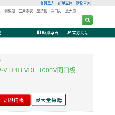
會員登入
訂單查詢
購物車(
0
)
具
剝線鉗
三用電表
壓接鉗
斜口鉗
放大鏡
動
粉絲專頁
官方網站
證
HW-V114B VDE 1000V開口板
立即結帳
大量採購