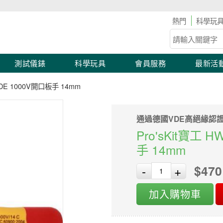
工具儀表滿2,000 現折100！滿額優惠開跑！
科學玩
測試儀錶
科學玩具
會員服務
最新活
 VDE 1000V開口板手 14mm
通過德國VDE高絕緣認
Pro'sKit寶工 
手 14mm
$470
-
+
加入購物車