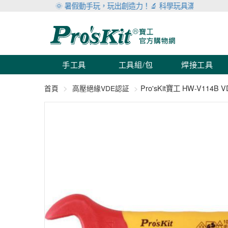
🌞 暑假動手玩，玩出創造力！🔬 科學玩具滿999折100 🛠 
手工具
工具組/包
焊接工具
Pro'sKit寶工 HW-V114B
首頁
高壓絕緣VDE認証