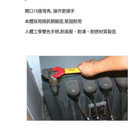
開口15度彎角, 操作更順手
本體採用鉻釩鋼鍛造,堅固耐用
人體工學雙色手柄,耐高壓、耐凍、耐燃材質製造