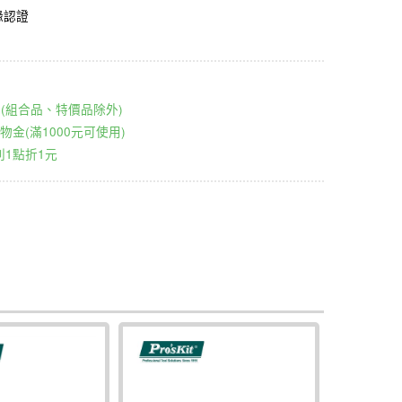
絕緣認證
00元(組合品、特價品除外)
物金(滿1000元可使用)
1點折1元