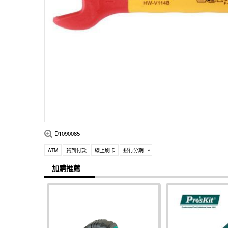
D1090085
ATM
貨到付款
線上刷卡
銀行分期
加購推薦