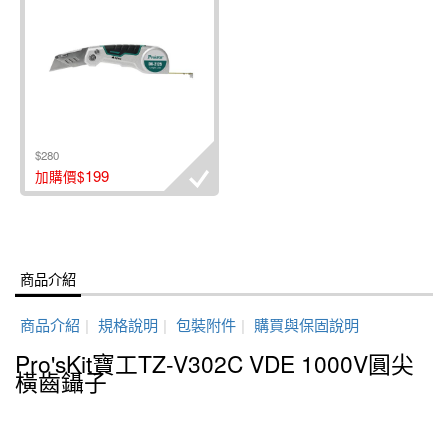
$280
199
加購價$
商品介紹
商品介紹
|
規格說明
|
包裝附件
|
購買與保固說明
Pro'sKit寶工TZ-V302C VDE 1000V圓尖
橫齒鑷子