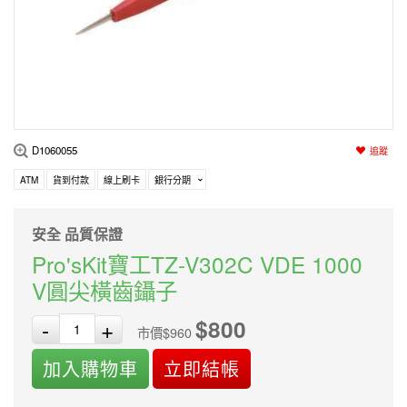
編程系列
科玩補件
家用網路
電磨/電鑽組
機器人系列
技術諮詢
居家修繕
高壓絕緣
小賽車系列
多合一系列
D1060055
追蹤
模型工具
ATM
貨到付款
線上刷卡
銀行分期
安全 品質保證
Pro'sKit寶工TZ-V302C VDE 1000
V圓尖橫齒鑷子
$800
-
+
市價$960
加入購物車
立即結帳