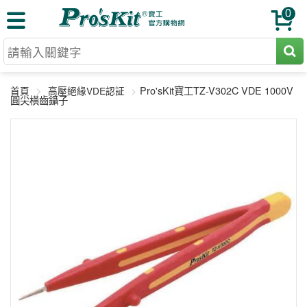
0
切割工具
Pro'sKit寶工TZ-V302C VDE 1000V
首頁
高壓絕緣VDE認証
壓著鉗
圓尖橫齒鑷子
收納工具
網路壓著鉗
工具組
電焊烙鐵
扳手工具
周邊配件
光纖系列
起子工具
烙鐵頭
三用電錶
A+B 組合
手鉗工具
通訊儀器
初階款8+
報價諮詢
放大工具
環境儀錶
中階款12＋
訂單查詢
舊換新方案
精密鑷子
各式鉤錶
高階挑戰款
售後服務
新品上市
綜合工具
驗電筆
課程教材
聯絡客服
工具組合
電動工具