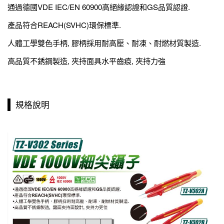
通過德國VDE IEC/EN 60900高絕緣認證和GS品質認證.
產品符合REACH(SVHC)環保標準.
人體工學雙色手柄, 膠柄採用耐高壓、耐凍、耐燃材質製造.
高品質不銹鋼製造, 夾持面具水平齒痕, 夾持力強
規格說明