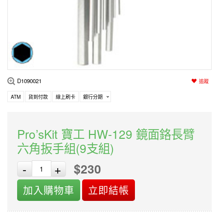
編程系列
科玩補件
家用網路
電磨/電鑽組
機器人系列
技術諮詢
居家修繕
高壓絕緣
小賽車系列
多合一系列
D1090021
追蹤
模型工具
ATM
貨到付款
線上刷卡
銀行分期
Pro’sKit 寶工 HW-129 鏡面鉻長臂
六角扳手組(9支組)
$230
-
+
加入購物車
立即結帳