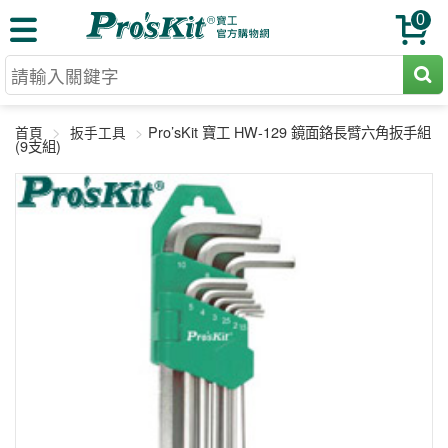
0
切割工具
Pro’sKit 寶工 HW-129 鏡面鉻長臂六角扳手組
首頁
扳手工具
壓著鉗
(9支組)
收納工具
網路壓著鉗
工具組
電焊烙鐵
扳手工具
周邊配件
光纖系列
起子工具
烙鐵頭
三用電錶
A+B 組合
手鉗工具
通訊儀器
初階款8+
報價諮詢
放大工具
環境儀錶
中階款12＋
訂單查詢
舊換新方案
精密鑷子
各式鉤錶
高階挑戰款
售後服務
新品上市
綜合工具
驗電筆
課程教材
聯絡客服
工具組合
電動工具