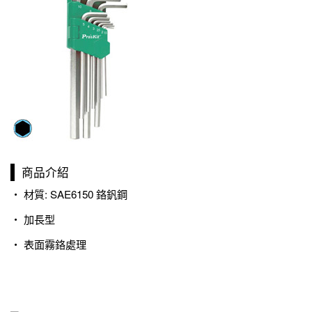
商品介紹
‧ 材質: SAE6150 鉻釩鋼
‧ 加長型
‧ 表面霧鉻處理