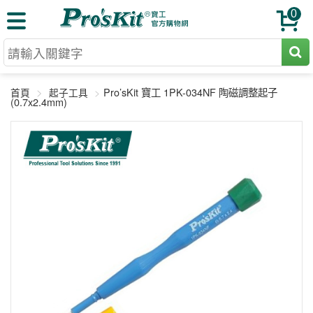
0
切割工具
Pro’sKit 寶工 1PK-034NF 陶磁調整起子
首頁
起子工具
壓著鉗
(0.7x2.4mm)
收納工具
網路壓著鉗
工具組
電焊烙鐵
扳手工具
周邊配件
光纖系列
起子工具
烙鐵頭
三用電錶
A+B 組合
手鉗工具
通訊儀器
初階款8+
報價諮詢
放大工具
環境儀錶
中階款12＋
訂單查詢
舊換新方案
精密鑷子
各式鉤錶
高階挑戰款
售後服務
新品上市
綜合工具
驗電筆
課程教材
聯絡客服
工具組合
電動工具