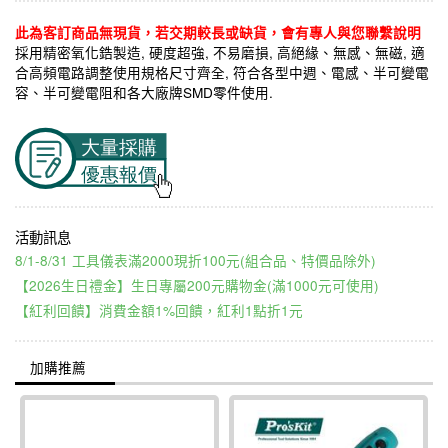
此為客訂商品無現貨，若交期較長或缺貨，會有專人與您聯繫說明
採用精密氧化鋯製造, 硬度超強, 不易磨損, 高絕緣、無感、無磁, 適
合高頻電路調整使用規格尺寸齊全, 符合各型中週、電感、半可變電
容、半可變電阻和各大廠牌SMD零件使用.
8/1-8/31 工具儀表滿2000現折100元(組合品、特價品除外)
【2026生日禮金】生日專屬200元購物金(滿1000元可使用)
【紅利回饋】消費金額1%回饋，紅利1點折1元
加購推薦