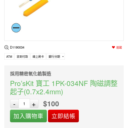
編程系列
科玩補件
家用網路
電磨/電鑽組
機器人系列
技術諮詢
居家修繕
高壓絕緣
小賽車系列
多合一系列
D1190034
追蹤
模型工具
ATM
貨到付款
線上刷卡
銀行分期
採用精密氧化鋯製造
Pro’sKit 寶工 1PK-034NF 陶磁調整
起子(0.7x2.4mm)
$100
-
+
加入購物車
立即結帳