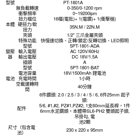
型號
PT-1801A
無負載轉速
0-350/0-1200 rpm
衝擊頻率
0~19200ipm
扭力檔位
16檔(電批)+ 1(電鑽)+ 1(衝擊槌)
本體
硬扭力/軟
35N.M / 22N.M
扭力
夾頭
1/2" 三爪金屬夾頭
特殊功能
快慢速切換、正轉/鎖定/反轉切換、LED照明
型號
5PT-1801-ADA
變壓
輸入電壓
AC 120V/60Hz
器
輸出電壓
DC 18V/1.5A
插頭
A
型號
5PT-1801-BAT
電池容量
18V/1500mAh 鋰電池
電池
充電時間
1小時
空載運轉時
40分鐘
間
6件鑽頭: 2.0 / 2.5 / 3 / 4 / 5 / 6, 6件25mm 起子
頭:
5/6, #1,#2, PZ#1,PZ#2, 1支60mm延長桿，1件
配件
6mm水泥鑽頭，本體帶SL6-PH2 雙頭起子頭,
吊掛勾, 電
池2顆
尺寸（包含電
230 x 220 x 95mm
池）