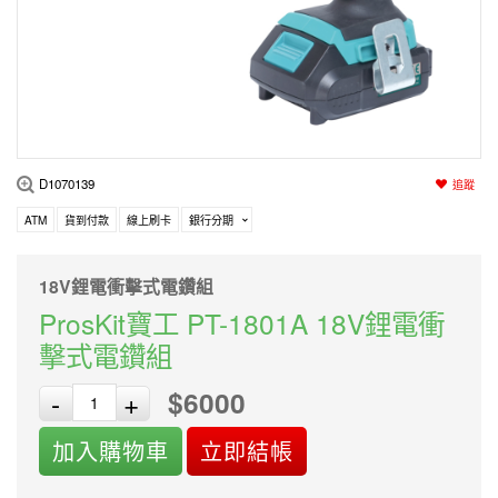
編程系列
科玩補件
家用網路
電磨/電鑽組
機器人系列
技術諮詢
居家修繕
高壓絕緣
小賽車系列
多合一系列
D1070139
追蹤
模型工具
ATM
貨到付款
線上刷卡
銀行分期
18V鋰電衝擊式電鑽組
ProsKit寶工 PT-1801A 18V鋰電衝
擊式電鑽組
$6000
-
+
加入購物車
立即結帳