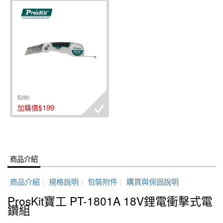
$280
199
加購價$
商品介紹
商品介紹
|
規格說明
|
包裝附件
|
購買與保固說明
ProsKit寶工 PT-1801A 18V鋰電衝擊式電
鑽組