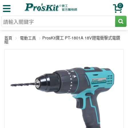
0
切割工具
ProsKit寶工 PT-1801A 18V鋰電衝擊式電鑽
首頁
電動工具
壓著鉗
組
收納工具
網路壓著鉗
工具組
電焊烙鐵
扳手工具
周邊配件
光纖系列
起子工具
烙鐵頭
三用電錶
A+B 組合
手鉗工具
通訊儀器
初階款8+
報價諮詢
放大工具
環境儀錶
中階款12＋
訂單查詢
舊換新方案
精密鑷子
各式鉤錶
高階挑戰款
售後服務
新品上市
綜合工具
驗電筆
課程教材
聯絡客服
工具組合
電動工具