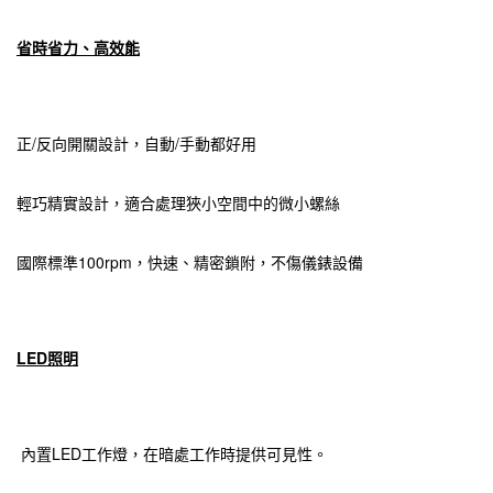
省時省力、高效能
正/反向開關設計，自動/手動都好用
輕巧精實設計，適合處理狹小空間中的微小螺絲
國際標準100rpm，快速、精密鎖附，不傷儀錶設備
LED照明
內置LED工作燈，在暗處工作時提供可見性。