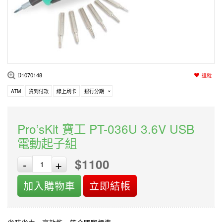
編程系列
科玩補件
家用網路
電磨/電鑽組
機器人系列
技術諮詢
居家修繕
高壓絕緣
小賽車系列
多合一系列
D1070148
追蹤
模型工具
ATM
貨到付款
線上刷卡
銀行分期
Pro’sKit 寶工 PT-036U 3.6V USB
電動起子組
$1100
-
+
加入購物車
立即結帳