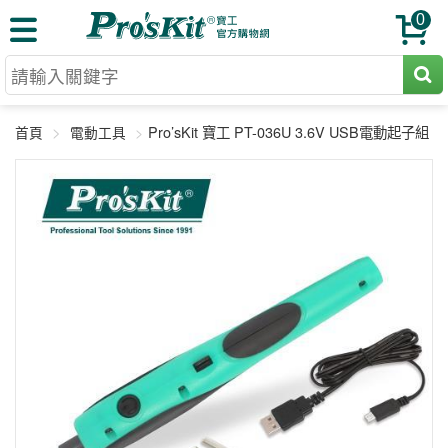
0
切割工具
Pro’sKit 寶工 PT-036U 3.6V USB電動起子組
首頁
電動工具
壓著鉗
收納工具
網路壓著鉗
工具組
電焊烙鐵
扳手工具
周邊配件
光纖系列
起子工具
烙鐵頭
三用電錶
A+B 組合
手鉗工具
通訊儀器
初階款8+
報價諮詢
放大工具
環境儀錶
中階款12＋
訂單查詢
舊換新方案
精密鑷子
各式鉤錶
高階挑戰款
售後服務
新品上市
綜合工具
驗電筆
課程教材
聯絡客服
工具組合
電動工具