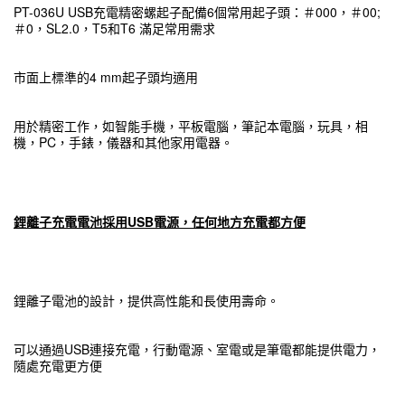
PT-036U USB充電精密螺起子配備6個常用起子頭：＃000，＃00;
＃0，SL2.0，T5和T6 滿足常用需求
市面上標準的4 mm起子頭均適用
用於精密工作，如智能手機，平板電腦，筆記本電腦，玩具，相
機，PC，手錶，儀器和其他家用電器。
鋰離子充電電池採用USB電源，任何地方充電都方便
鋰離子電池的設計，提供高性能和長使用壽命。
可以通過USB連接充電，行動電源、室電或是筆電都能提供電力，
隨處充電更方便