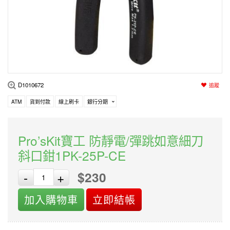
編程系列
科玩補件
家用網路
電磨/電鑽組
機器人系列
技術諮詢
居家修繕
高壓絕緣
小賽車系列
多合一系列
D1010672
追蹤
模型工具
ATM
貨到付款
線上刷卡
銀行分期
Pro’sKit寶工 防靜電/彈跳如意細刀
斜口鉗1PK-25P-CE
$230
-
+
加入購物車
立即結帳