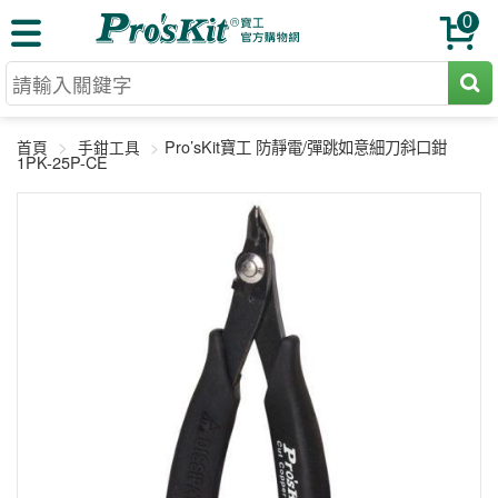
0
切割工具
Pro’sKit寶工 防靜電/彈跳如意細刀斜口鉗
首頁
手鉗工具
壓著鉗
1PK-25P-CE
收納工具
網路壓著鉗
工具組
電焊烙鐵
扳手工具
周邊配件
光纖系列
起子工具
烙鐵頭
三用電錶
A+B 組合
手鉗工具
通訊儀器
初階款8+
報價諮詢
放大工具
環境儀錶
中階款12＋
訂單查詢
舊換新方案
精密鑷子
各式鉤錶
高階挑戰款
售後服務
新品上市
綜合工具
驗電筆
課程教材
聯絡客服
工具組合
電動工具