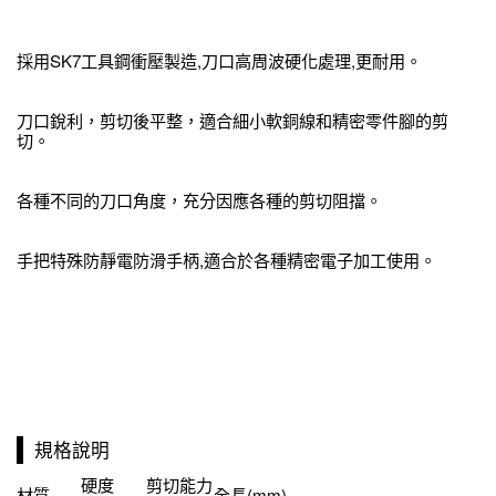
採用SK7工具鋼衝壓製造,刀口高周波硬化處理,更耐用。
刀口銳利，剪切後平整，適合細小軟銅線和精密零件腳的剪
切。
各種不同的刀口角度，充分因應各種的剪切阻擋。
手把特殊防靜電防滑手柄,適合於各種精密電子加工使用。
規格說明
硬度
剪切能力
材質
全長(mm)