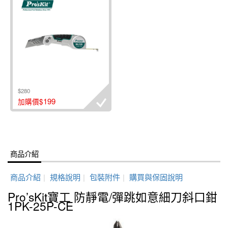
$280
199
加購價$
商品介紹
商品介紹
|
規格說明
|
包裝附件
|
購買與保固說明
Pro’sKit寶工 防靜電/彈跳如意細刀斜口鉗
1PK-25P-CE