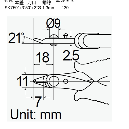
本體
刀口
銅線
SK7
50˚±3˚
50˚±3˚
Ø 1.3mm
130