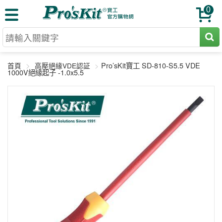
0
切割工具
Pro’sKit寶工 SD-810-S5.5 VDE
首頁
高壓絕緣VDE認証
壓著鉗
1000V絕緣起子 -1.0x5.5
收納工具
網路壓著鉗
工具組
電焊烙鐵
扳手工具
周邊配件
光纖系列
起子工具
烙鐵頭
三用電錶
A+B 組合
手鉗工具
通訊儀器
初階款8+
報價諮詢
放大工具
環境儀錶
中階款12＋
訂單查詢
舊換新方案
精密鑷子
各式鉤錶
高階挑戰款
售後服務
新品上市
綜合工具
驗電筆
課程教材
聯絡客服
工具組合
電動工具