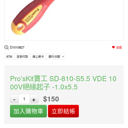
編程系列
科玩補件
家用網路
電磨/電鑽組
機器人系列
技術諮詢
居家修繕
高壓絕緣
小賽車系列
多合一系列
D1010827
追蹤
模型工具
ATM
貨到付款
線上刷卡
銀行分期
Pro’sKit寶工 SD-810-S5.5 VDE 10
00V絕緣起子 -1.0x5.5
$150
-
+
加入購物車
立即結帳