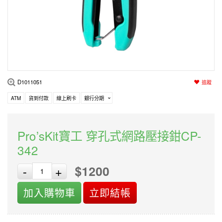
編程系列
科玩補件
家用網路
電磨/電鑽組
機器人系列
技術諮詢
居家修繕
高壓絕緣
小賽車系列
多合一系列
D1011051
追蹤
模型工具
ATM
貨到付款
線上刷卡
銀行分期
Pro’sKit寶工 穿孔式網路壓接鉗CP-
342
$1200
-
+
加入購物車
立即結帳