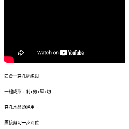
四合一穿孔網線鉗
一體成形，剝+剪+壓+切
穿孔水晶頭通用
壓接剪切一步到位