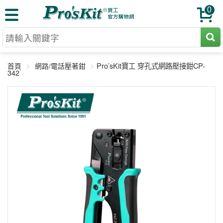
0
切割工具
Pro’sKit寶工 穿孔式網路壓接鉗CP-
首頁
網路/電話壓著鉗
壓著鉗
342
收納工具
網路壓著鉗
工具組
電焊烙鐵
扳手工具
周邊配件
光纖系列
起子工具
烙鐵頭
三用電錶
A+B 組合
手鉗工具
通訊儀器
初階款8+
報價諮詢
放大工具
環境儀錶
中階款12＋
訂單查詢
舊換新方案
精密鑷子
各式鉤錶
高階挑戰款
售後服務
新品上市
綜合工具
驗電筆
課程教材
聯絡客服
工具組合
電動工具