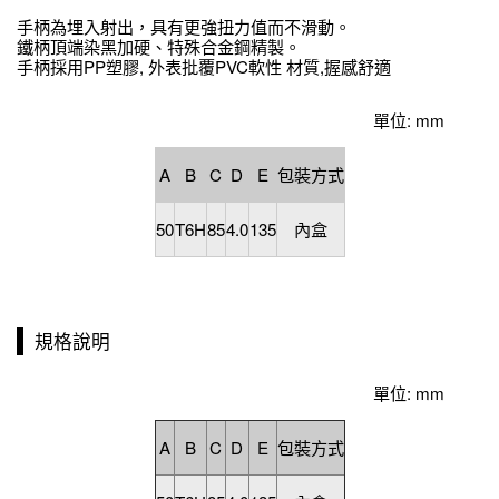
手柄為埋入射出，具有更強扭力值而不滑動。
鐵柄頂端染黑加硬、特殊合金鋼精製。
手柄採用PP塑膠, 外表批覆PVC軟性 材質,握感舒適
單位: mm
A
B
C
D
E
包裝方式
50
T6H
85
4.0
135
內盒
規格說明
單位: mm
A
B
C
D
E
包裝方式