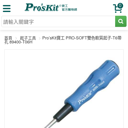
0
切割工具
Pro’sKit寶工 PRO-SOFT雙色軟質起子-T6帶
首頁
起子工具
壓著鉗
孔 89400-T06H
收納工具
網路壓著鉗
工具組
電焊烙鐵
扳手工具
周邊配件
光纖系列
起子工具
烙鐵頭
三用電錶
A+B 組合
手鉗工具
通訊儀器
初階款8+
報價諮詢
放大工具
環境儀錶
中階款12＋
訂單查詢
舊換新方案
精密鑷子
各式鉤錶
高階挑戰款
售後服務
新品上市
綜合工具
驗電筆
課程教材
聯絡客服
工具組合
電動工具