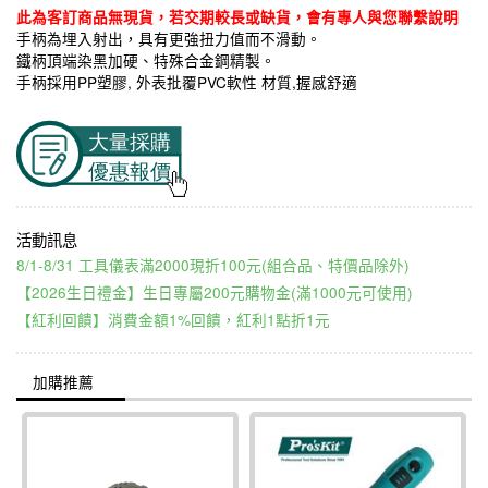
此為客訂商品無現貨，若交期較長或缺貨，會有專人與您聯繫說明
手柄為埋入射出，具有更強扭力值而不滑動。
鐵柄頂端染黑加硬、特殊合金鋼精製。
手柄採用PP塑膠, 外表批覆PVC軟性 材質,握感舒適
8/1-8/31 工具儀表滿2000現折100元(組合品、特價品除外)
【2026生日禮金】生日專屬200元購物金(滿1000元可使用)
【紅利回饋】消費金額1%回饋，紅利1點折1元
加購推薦