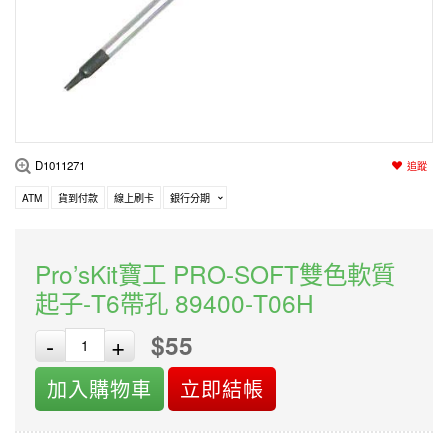
編程系列
科玩補件
家用網路
電磨/電鑽組
機器人系列
技術諮詢
居家修繕
高壓絕緣
小賽車系列
多合一系列
D1011271
追蹤
模型工具
ATM
貨到付款
線上刷卡
銀行分期
Pro’sKit寶工 PRO-SOFT雙色軟質
起子-T6帶孔 89400-T06H
$55
-
+
加入購物車
立即結帳