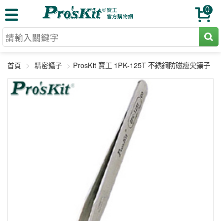
0
切割工具
ProsKit 寶工 1PK-125T 不銹鋼防磁瘦尖鑷子
首頁
精密鑷子
壓著鉗
收納工具
網路壓著鉗
工具組
電焊烙鐵
扳手工具
周邊配件
光纖系列
起子工具
烙鐵頭
三用電錶
A+B 組合
手鉗工具
通訊儀器
初階款8+
報價諮詢
放大工具
環境儀錶
中階款12＋
訂單查詢
舊換新方案
精密鑷子
各式鉤錶
高階挑戰款
售後服務
新品上市
綜合工具
驗電筆
課程教材
聯絡客服
工具組合
電動工具