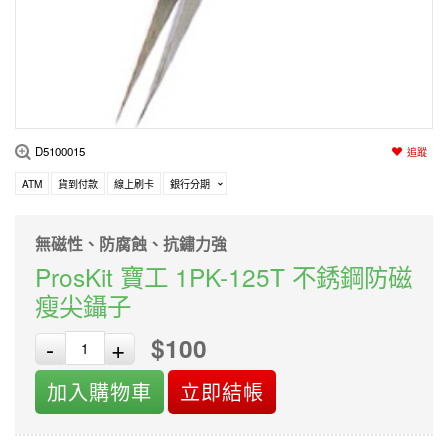
編程系列
科玩補件
家用網路
電磨/電鑽組
機器人系列
技術諮詢
居家修繕
高壓絕緣
小賽車系列
多合一系列
D5100015
追蹤
模型工具
ATM
貨到付款
線上刷卡
銀行分期
無磁性、防腐蝕、抗鏽力強
ProsKit 寶工 1PK-125T 不銹鋼防磁
瘦尖鑷子
$100
-
+
加入購物車
立即結帳