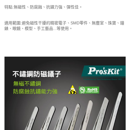
特點:無磁性、防腐蝕、抗鏽力強、彈性佳。
適用範圍:避免磁性干擾的精密電子、SMD零件、無塵室、珠寶、鐘
錶、眼鏡、模型、手工藝品...等使用。