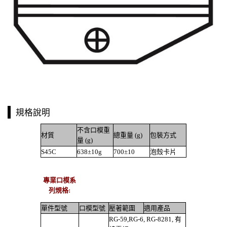
規格說明
不含口模重
材質
總重量 (g)
包裝方式
量 (g)
S45C
638±10g
700±10
泡殼卡片
專業口模系
列規格:
單件型號
口模型號
壓著範圍
適用產品
RG-59,RG-6, RG-8281, 有