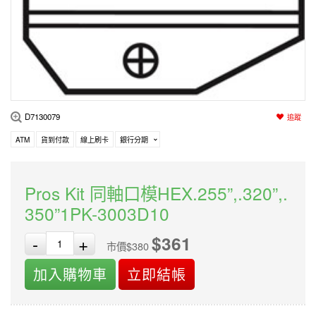
編程系列
科玩補件
家用網路
電磨/電鑽組
機器人系列
技術諮詢
居家修繕
高壓絕緣
小賽車系列
多合一系列
D7130079
追蹤
模型工具
ATM
貨到付款
線上刷卡
銀行分期
Pros Kit 同軸口模HEX.255”,.320”,.
350”1PK-3003D10
$361
-
+
市價$380
加入購物車
立即結帳