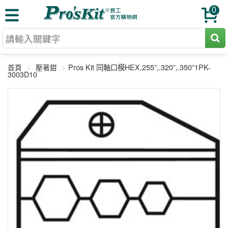
0
切割工具
Pros Kit 同軸口模HEX.255”,.320”,.350”1PK-
首頁
壓著鉗
壓著鉗
3003D10
收納工具
網路壓著鉗
工具組
電焊烙鐵
扳手工具
周邊配件
光纖系列
起子工具
烙鐵頭
三用電錶
A+B 組合
手鉗工具
通訊儀器
初階款8+
報價諮詢
放大工具
環境儀錶
中階款12＋
訂單查詢
舊換新方案
精密鑷子
各式鉤錶
高階挑戰款
售後服務
新品上市
綜合工具
驗電筆
課程教材
聯絡客服
工具組合
電動工具