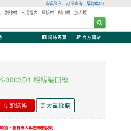
會員登入
訂單查詢
購物車(
0
)
具
剝線鉗
三用電表
壓接鉗
斜口鉗
放大鏡
動
粉絲專頁
官方網站
1PK-3003D1 絕緣端口模
立即結帳
大量採購
缺貨，會有專人與您聯繫說明