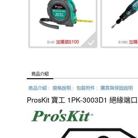
100
加購價$
加購
$140
$1080
商品介紹
商品介紹
|
規格說明
|
包裝附件
|
購買與保固說明
ProsKit 寶工 1PK-3003D1 絕緣端