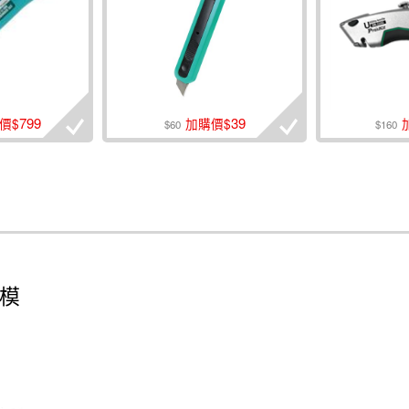
799
39
價$
加購價$
$60
$160
口模