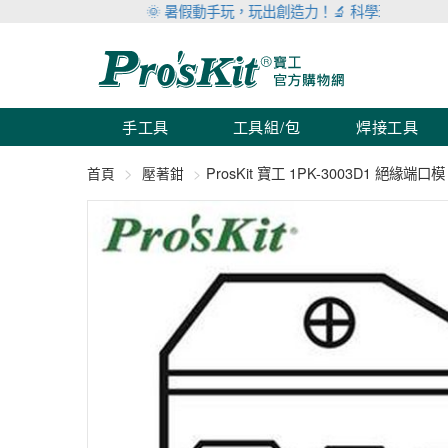
🌞 暑假動手玩，玩出創造力！🔬 科學玩具滿999折10
手工具
工具組/包
焊接工具
ProsKit 寶工 1PK-3003D1 絕緣端口模
首頁
壓著鉗