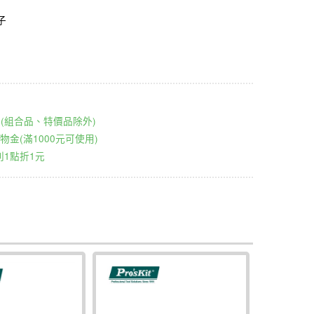
子
00元(組合品、特價品除外)
物金(滿1000元可使用)
1點折1元