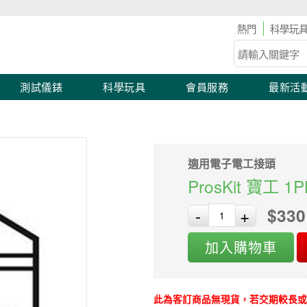
0 🛠 工具儀表滿2,000 現折100！滿額優惠開跑！
科學玩
測試儀錶
科學玩具
會員服務
最新活
適用電子電工接頭
ProsKit 寶工 
$330
-
+
加入購物車
此為客訂商品無現貨，若交期較長或