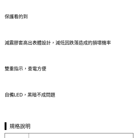
保護看的到
減震膠套高出表體設計，減低因跌落造成的損壞機率
雙重指示，查電方便
自備LED，黑暗不成問題
規格說明