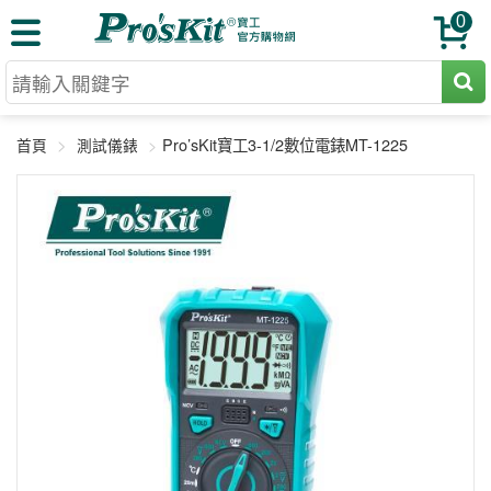
0
切割工具
Pro’sKit寶工3-1/2數位電錶MT-1225
首頁
測試儀錶
壓著鉗
收納工具
網路壓著鉗
工具組
電焊烙鐵
扳手工具
周邊配件
光纖系列
起子工具
烙鐵頭
三用電錶
A+B 組合
手鉗工具
通訊儀器
初階款8+
報價諮詢
放大工具
環境儀錶
中階款12＋
訂單查詢
舊換新方案
精密鑷子
各式鉤錶
高階挑戰款
售後服務
新品上市
綜合工具
驗電筆
課程教材
聯絡客服
工具組合
電動工具