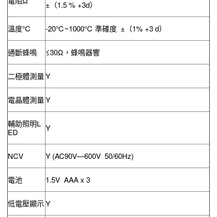
電阻Ω
±（1.5 % +3d）
溫度℃
-20℃~1000℃ 準確度 ±（1% +3 d）
通斷蜂鳴
≤30Ω，蜂鳴器響
二極體測量
Y
電晶體測量
Y
輔助照明L
Y
ED
NCV
Y (AC90V—600V 50/60Hz)
電池
1.5V AAA x 3
低電壓顯示
Y