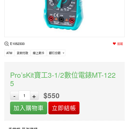
編程系列
科玩補件
家用網路
電磨/電鑽組
機器人系列
技術諮詢
居家修繕
高壓絕緣
小賽車系列
多合一系列
E1052333
追蹤
模型工具
ATM
貨到付款
線上刷卡
銀行分期
Pro’sKit寶工3-1/2數位電錶MT-122
5
$550
-
+
加入購物車
立即結帳