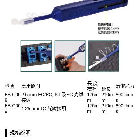
長 度
型號
應用範圍
清潔能力
標準
延長
FB-C00
2.5 mm FC/PC, ST 及SC 光纖
175m
210m
800 time
8
接頭
m
m
s
FB-C00
175m
210m
800 time
1.25 mm LC 光纖接頭
9
m
m
s
規格說明