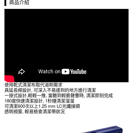
商品介紹
使用乾式清潔布取代溶劑需求
具延長桿設計, 可深入不易達到的地方進行清潔
一按式設計,輕輕一推, 當聽到輕脆聲響時, 清潔即刻完成
180度快速清潔設計, 1秒鐘清潔溜溜
可清潔600次以上1.25 mm LC光纖接頭
透明視窗, 輕易檢查清潔帶狀況