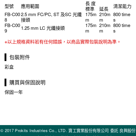
長 度
型號
應用範圍
清潔能力
標準
延長
FB-C00
2.5 mm FC/PC, ST 及SC 光纖
175m
210m
800 time
8
接頭
m
m
s
FB-C00
175m
210m
800 time
1.25 mm LC 光纖接頭
9
m
m
s
※以上規格資料若有任何錯誤，以商品實際包裝說明為準。
包裝附件
彩盒
購買與保固說明
保固一年
© 2017 Prokits Industries Co., LTD. 寶工實業股份有限公司 委託 良興股份