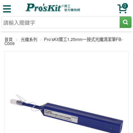
0
切割工具
Pro’sKit寶工1.25mm一按式光纖清潔筆FB-
首頁
光纖系列
壓著鉗
C009
收納工具
網路壓著鉗
工具組
電焊烙鐵
扳手工具
周邊配件
光纖系列
起子工具
烙鐵頭
三用電錶
A+B 組合
手鉗工具
通訊儀器
初階款8+
報價諮詢
放大工具
環境儀錶
中階款12＋
訂單查詢
舊換新方案
精密鑷子
各式鉤錶
高階挑戰款
售後服務
新品上市
綜合工具
驗電筆
課程教材
聯絡客服
工具組合
電動工具