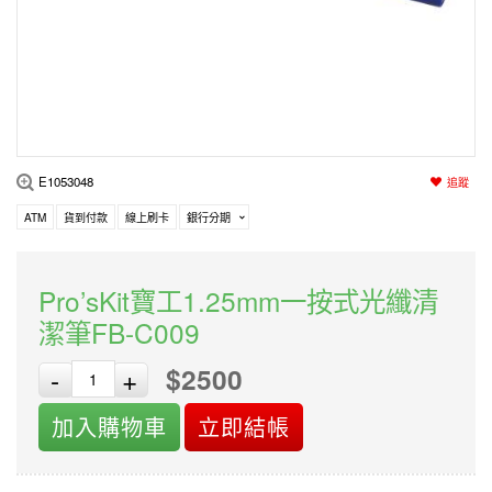
編程系列
科玩補件
家用網路
電磨/電鑽組
機器人系列
技術諮詢
居家修繕
高壓絕緣
小賽車系列
多合一系列
E1053048
追蹤
模型工具
ATM
貨到付款
線上刷卡
銀行分期
Pro’sKit寶工1.25mm一按式光纖清
潔筆FB-C009
$2500
-
+
加入購物車
立即結帳