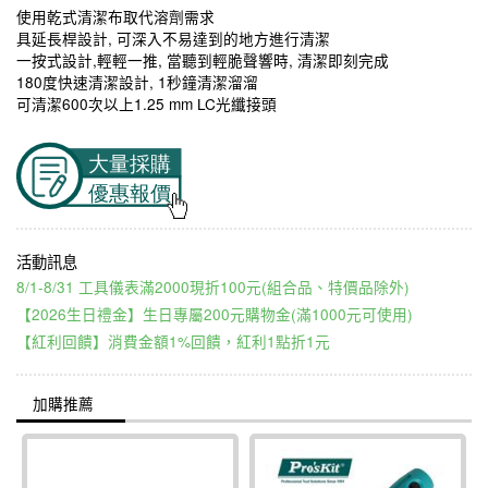
使用乾式清潔布取代溶劑需求
具延長桿設計, 可深入不易達到的地方進行清潔
一按式設計,輕輕一推, 當聽到輕脆聲響時, 清潔即刻完成
180度快速清潔設計, 1秒鐘清潔溜溜
可清潔600次以上1.25 mm LC光纖接頭
8/1-8/31 工具儀表滿2000現折100元(組合品、特價品除外)
【2026生日禮金】生日專屬200元購物金(滿1000元可使用)
【紅利回饋】消費金額1%回饋，紅利1點折1元
加購推薦