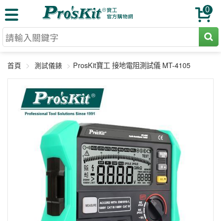
0
切割工具
ProsKit寶工 接地電阻測試儀 MT-4105
首頁
測試儀錶
壓著鉗
收納工具
網路壓著鉗
工具組
電焊烙鐵
扳手工具
周邊配件
光纖系列
起子工具
烙鐵頭
三用電錶
A+B 組合
手鉗工具
通訊儀器
初階款8+
報價諮詢
放大工具
環境儀錶
中階款12＋
訂單查詢
舊換新方案
精密鑷子
各式鉤錶
高階挑戰款
售後服務
新品上市
綜合工具
驗電筆
課程教材
聯絡客服
工具組合
電動工具