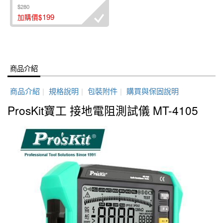
$280
199
加購價$
商品介紹
商品介紹
|
規格說明
|
包裝附件
|
購買與保固說明
ProsKit寶工 接地電阻測試儀 MT-4105