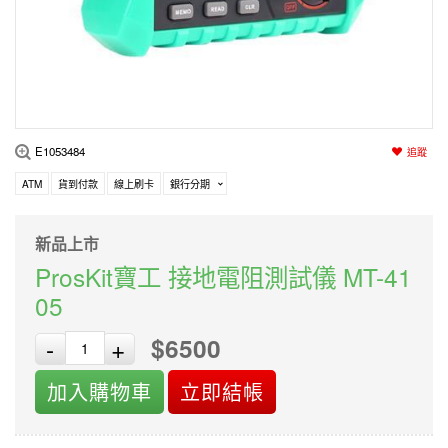
編程系列
科玩補件
家用網路
電磨/電鑽組
機器人系列
技術諮詢
居家修繕
高壓絕緣
小賽車系列
多合一系列
E1053484
追蹤
模型工具
ATM
貨到付款
線上刷卡
銀行分期
新品上市
ProsKit寶工 接地電阻測試儀 MT-41
05
$6500
-
+
加入購物車
立即結帳