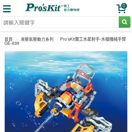
0
切割工具
Pro’sKit寶工水星射手-水槍機械手臂
首頁
液壓氣壓動力系列
壓著鉗
GE-639
收納工具
網路壓著鉗
工具組
電焊烙鐵
扳手工具
周邊配件
光纖系列
起子工具
烙鐵頭
三用電錶
A+B 組合
手鉗工具
通訊儀器
初階款8+
報價諮詢
放大工具
環境儀錶
中階款12＋
訂單查詢
舊換新方案
精密鑷子
各式鉤錶
高階挑戰款
售後服務
新品上市
綜合工具
驗電筆
課程教材
聯絡客服
工具組合
電動工具