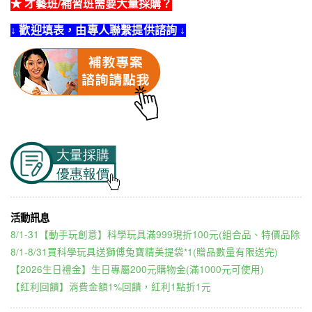
★ 才藝班/補習班需要大量採購？
↓ 歡迎填表，由專人聯繫提供諮詢 ↓
8/1-31【動手玩創意】科學玩具滿999現折100元(組合品、特價品除
8/1-8/31買科學玩具送獅傅兔寶精美提袋*1(贈品數量有限送完)
【2026生日禮金】生日專屬200元購物金(滿1000元可使用)
【紅利回饋】消費金額1%回饋，紅利1點折1元