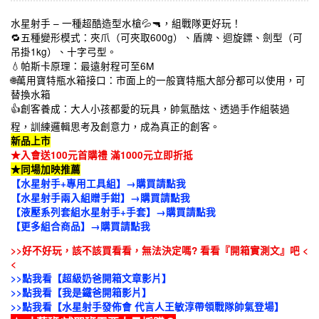
水星射手 – 一種超酷造型水槍💦🔫，組戰隊更好玩！
🔁五種變形模式：夾爪（可夾取600g）、盾牌、迴旋鏢、劍型（可
吊掛1kg）、十字弓型。
💧帕斯卡原理：最遠射程可至6M
🌐萬用寶特瓶水箱接口：市面上的一般寶特瓶大部分都可以使用，可
替換水箱
👍創客養成：大人小孩都愛的玩具，帥氣酷炫、透過手作組裝過
程，訓練邏輯思考及創意力，成為真正的創客。
新品上市
★入會送100元首購禮 滿1000元立即折抵
★同場加映推薦
【水星射手+專用工具組】→購買請點我
【水星射手兩入組贈手鉗】→購買請點我
【液壓系列套組水星射手+手套】→購買請點我
【更多組合商品】→購買請點我
>>好不好玩，該不該買看看，無法決定嗎? 看看『開箱實測文』吧 <
<
>>點我看【超級奶爸開箱文章影片】
>>點我看【我是鐵爸開箱影片】
>>點我看【水星射手發佈會 代言人王敏淳帶領戰隊帥氣登場】