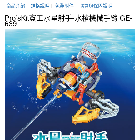
商品介紹
|
規格說明
|
包裝附件
|
購買與保固說明
Pro’sKit寶工水星射手-水槍機械手臂 GE-
639