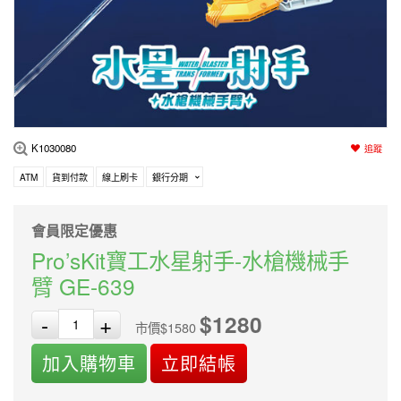
編程系列
科玩補件
家用網路
電磨/電鑽組
機器人系列
技術諮詢
居家修繕
高壓絕緣
小賽車系列
多合一系列
K1030080
追蹤
模型工具
ATM
貨到付款
線上刷卡
銀行分期
會員限定優惠
Pro’sKit寶工水星射手-水槍機械手
臂 GE-639
$1280
-
+
市價$1580
加入購物車
立即結帳