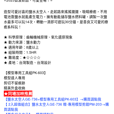
⭐2025首波新品，可愛登場！⭐
造型可愛討喜的鹽水太空人，走起路來搖搖擺擺，吸睛療癒，不用
電池靠鹽水就能產生電力，擁有動能儲存鹽水燃料罐，調製一次鹽
水最多可以玩14次，轉動一滴即可遊玩30分鐘，是善良又可愛的療
癒系科玩！
★ 科學原理：齒輪機械原理、氧化還原現象
★ 動力來源：鹽水動力
★ 適用年齡：8歲以上
★ 組裝時間：1.5HR
★ 難易度：★☆☆☆☆
★ 產地：台灣製造、台灣設計
【模型專用工具組PK-603】
模型達人專用
剪切不留痕跡
精美外盒收納
★同場加映推薦
【鹽水太空人GE-736+模型專用工具組PK-603】→購買請點我
【 2入超值組合】鹽水太空人GE-736 贈-專用模型剪鉗PM-203→購
買請點我