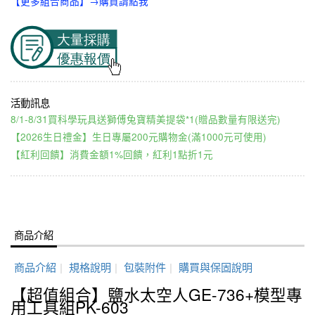
【更多組合商品】→購買請點我
8/1-8/31買科學玩具送獅傅兔寶精美提袋*1(贈品數量有限送完)
【2026生日禮金】生日專屬200元購物金(滿1000元可使用)
【紅利回饋】消費金額1%回饋，紅利1點折1元
商品介紹
商品介紹
|
規格說明
|
包裝附件
|
購買與保固說明
【超值組合】鹽水太空人GE-736+模型專
用工具組PK-603