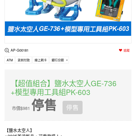
AP-G00181
追蹤
ATM
貨到付款
線上刷卡
銀行分期
【超值組合】鹽水太空人GE-736
+模型專用工具組PK-603
停售
停售
市價$981
【鹽水太空人】