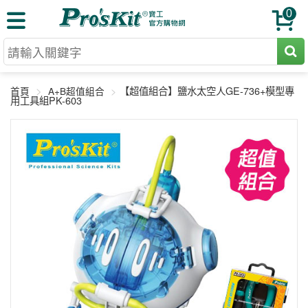
0
【超值組合】鹽水太空人GE-736+模型專
首頁
A+B超值組合
用工具組PK-603