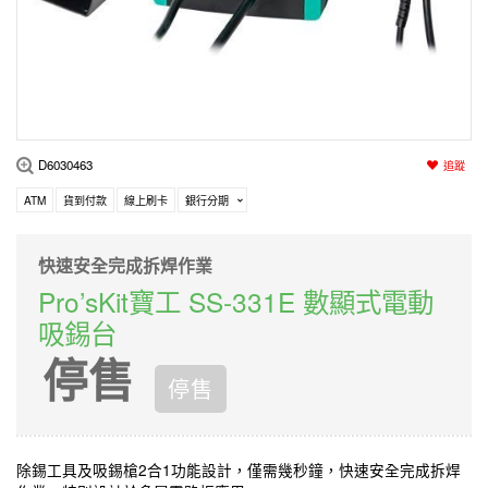
編程系列
科玩補件
家用網路
電磨/電鑽組
機器人系列
技術諮詢
居家修繕
高壓絕緣
小賽車系列
多合一系列
D6030463
追蹤
模型工具
ATM
貨到付款
線上刷卡
銀行分期
快速安全完成拆焊作業
Pro’sKit寶工 SS-331E 數顯式電動
吸錫台
停售
停售
除錫工具及吸錫槍2合1功能設計，僅需幾秒鐘，快速安全完成拆焊