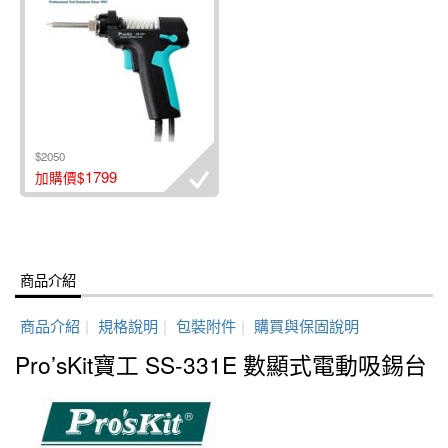
$2050
1799
加購價$
商品介紹
商品介紹
|
規格說明
|
包裝附件
|
購買與保固說明
Pro’sKit寶工 SS-331E 數顯式電動吸錫台