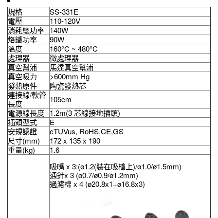
規格
SS-331E
電壓
110-120V
消耗總功率
140W
烙鐵功率
90W
溫度
160°C ~ 480°C
處理器
微處理器
真空幫浦
馬達真空幫浦
真空吸力
>600mm Hg
發熱原件
陶瓷發熱芯
連接線/軟管
105cm
長度
電源線長度
1.2m(3 芯線接地插頭)
插頭型式
E
安規認證
cTUVus, RoHS,CE,GS
尺寸(mm)
172 x 135 x 190
重量(kg)
1.6
吸嘴 x 3:(ø1.2(裝在吸槍上)/ø1.0/ø1.5mm)
通針x 3 (ø0.7/ø0.9/ø1.2mm)
過濾棉 x 4 (ø20.8x1+ø16.8x3)