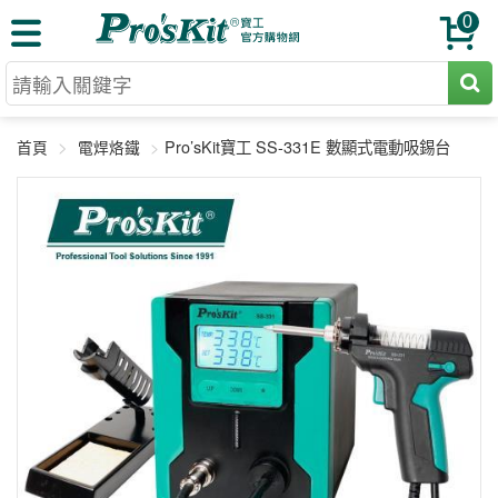
0
切割工具
Pro’sKit寶工 SS-331E 數顯式電動吸錫台
首頁
電焊烙鐵
壓著鉗
收納工具
網路壓著鉗
工具組
電焊烙鐵
扳手工具
周邊配件
光纖系列
起子工具
烙鐵頭
三用電錶
A+B 組合
手鉗工具
通訊儀器
初階款8+
報價諮詢
放大工具
環境儀錶
中階款12＋
訂單查詢
舊換新方案
精密鑷子
各式鉤錶
高階挑戰款
售後服務
新品上市
綜合工具
驗電筆
課程教材
聯絡客服
工具組合
電動工具