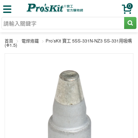
0
切割工具
Pro’sKit 寶工 5SS-331N-NZ3 SS-331用吸嘴
首頁
電焊烙鐵
壓著鉗
(Φ1.5)
收納工具
網路壓著鉗
工具組
電焊烙鐵
扳手工具
周邊配件
光纖系列
起子工具
烙鐵頭
三用電錶
A+B 組合
手鉗工具
通訊儀器
初階款8+
報價諮詢
放大工具
環境儀錶
中階款12＋
訂單查詢
舊換新方案
精密鑷子
各式鉤錶
高階挑戰款
售後服務
新品上市
綜合工具
驗電筆
課程教材
聯絡客服
工具組合
電動工具