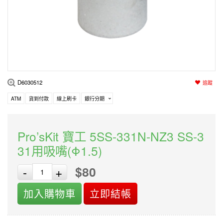
編程系列
科玩補件
家用網路
電磨/電鑽組
機器人系列
技術諮詢
居家修繕
高壓絕緣
小賽車系列
多合一系列
D6030512
追蹤
模型工具
ATM
貨到付款
線上刷卡
銀行分期
Pro’sKit 寶工 5SS-331N-NZ3 SS-3
31用吸嘴(Φ1.5)
$80
-
+
加入購物車
立即結帳