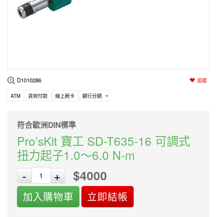
編程系列
科玩補件
家用網路
電磨/電鑽組
機器人系列
技術諮詢
居家修繕
高壓絕緣
小賽車系列
多合一系列
D1010286
追蹤
模型工具
ATM
貨到付款
線上刷卡
銀行分期
符合歐洲DIN標準
Pro’sKit 寶工 SD-T635-16 可調式
扭力起子1.0～6.0 N-m
$4000
-
+
加入購物車
立即結帳