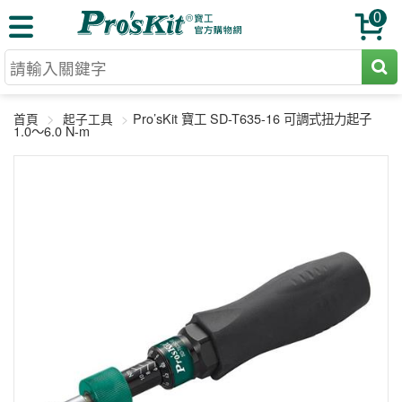
0
切割工具
Pro’sKit 寶工 SD-T635-16 可調式扭力起子
首頁
起子工具
壓著鉗
1.0～6.0 N-m
收納工具
網路壓著鉗
工具組
電焊烙鐵
扳手工具
周邊配件
光纖系列
起子工具
烙鐵頭
三用電錶
A+B 組合
手鉗工具
通訊儀器
初階款8+
報價諮詢
放大工具
環境儀錶
中階款12＋
訂單查詢
舊換新方案
精密鑷子
各式鉤錶
高階挑戰款
售後服務
新品上市
綜合工具
驗電筆
課程教材
聯絡客服
工具組合
電動工具