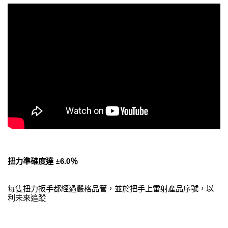
扭力準確度達
±6.0
％
每隻扭力扳手都經過嚴格品管，並於把手上雷射產品序號，以
利未來追蹤