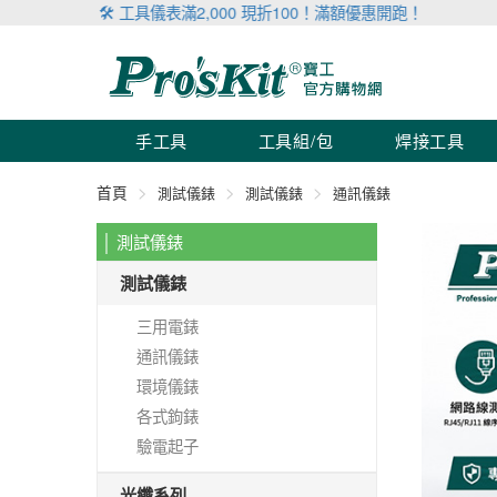
99折100 🛠 工具儀表滿2,000 現折100！滿額優惠開跑！
手工具
工具組/包
焊接工具
首頁
測試儀錶
測試儀錶
通訊儀錶
│ 測試儀錶
測試儀錶
三用電錶
通訊儀錶
環境儀錶
各式鉤錶
驗電起子
光纖系列