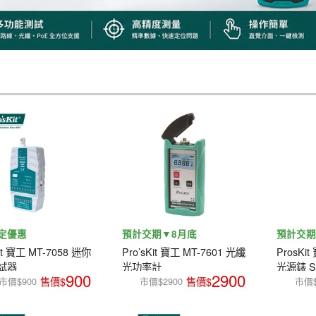
定優惠
預計交期▼8月底
預計交期
Kit 寶工 MT-7058 迷你
Pro’sKit 寶工 MT-7601 光纖
ProsKi
試器
光功率計
光源錶 
900
2900
1310/1
市價$900
市價$2900
市價$