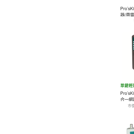
Pro’
器(帶電
單鍵輕
Pro’s
合一網
試)
市價