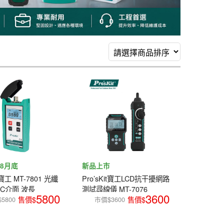
8月底
新品上市
t 寶工 MT-7801 光纖
Pro’sKit寶工LCD抗干擾網路
SC介面 波長
測試尋線儀 MT-7076
5800
3600
550nm
5800
市價$3600