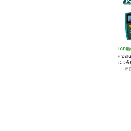
LCD
Pro’s
LCD
市價