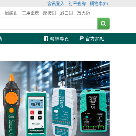
會員登入
訂單查詢
購物車(
0
)
具
剝線鉗
三用電表
壓接鉗
斜口鉗
放大鏡
動
粉絲專頁
官方網站