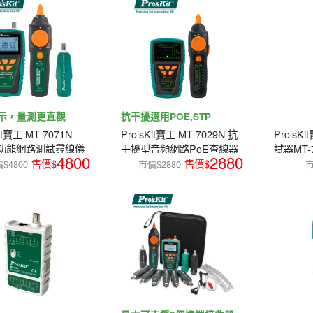
顯示，量測更直觀
抗干擾適用POE,STP
Kit寶工 MT-7071N
Pro’sKit寶工 MT-7029N 抗
Pro’s
多功能網路測試尋線儀
干擾型音頻網路PoE查線器
試器MT-
4800
2880
$4800
市價$2880
市