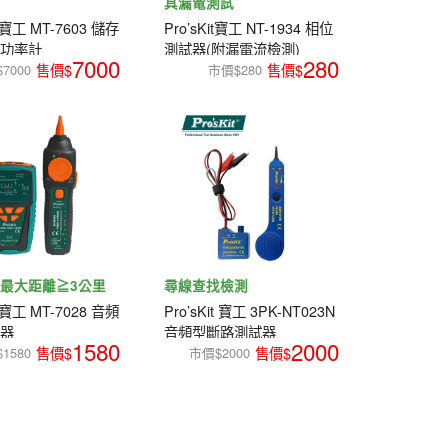
具漏電測試
t 寶工 MT-7603 儲存
Pro’sKit寶工 NT-1934 相位
光功率計
測試器(附漏電流檢測)
7000
280
7000
市價$280
最大距離≧3公里
尋線查找檢測
t 寶工 MT-7028 音頻
Pro’sKit 寶工 3PK-NT023N
線器
音頻型斷路測試器
1580
2000
1580
市價$2000