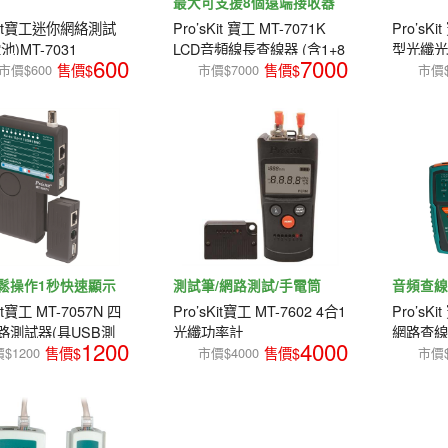
最大可支援8個遠端接收器
sKit寶工迷你網絡測試
Pro’sKit 寶工 MT-7071K
Pro’sKi
池)MT-7031
LCD音頻線長查線器 (含1+8
型光纖
600
7000
個遠端器)
市價$600
市價$7000
市價$
鬆操作1秒快速顯示
測試筆/網路測試/手電筒
音頻查線
Kit寶工 MT-7057N 四
Pro’sKit寶工 MT-7602 4合1
Pro’sKi
路測試器(具USB測
光纖功率計
網路查
1200
4000
$1200
市價$4000
市價$