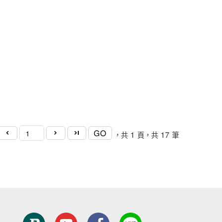
GO
1
17
，共
頁，共
筆