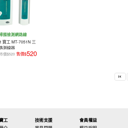
掃描檢測網路線
Kit 寶工 MT-7051N 三
路測線器
520
市價$520
寶工
技術支援
會員權益
簡介
常見問題
權益說明