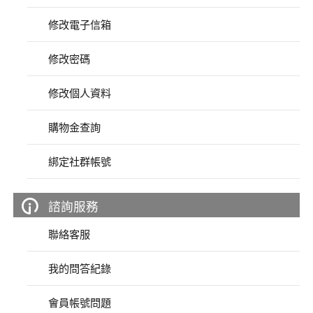
編程系列
科玩補件
家用網路
修改電子信箱
電磨/電鑽組
機器人系列
技術諮詢
居家修繕
高壓絕緣
修改密碼
小賽車系列
修改個人資料
多合一系列
模型工具
購物金查詢
綁定社群帳號
諮詢服務
聯絡客服
我的問答紀錄
會員帳號問題