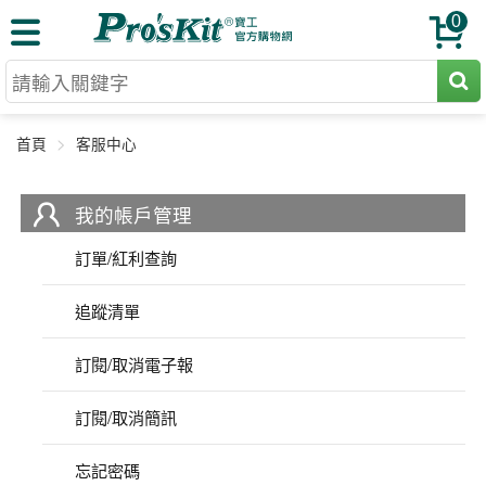
0
切割工具
首頁
客服中心
壓著鉗
收納工具
網路壓著鉗
工具組
電焊烙鐵
我的帳戶管理
扳手工具
周邊配件
光纖系列
訂單/紅利查詢
起子工具
烙鐵頭
三用電錶
A+B 組合
追蹤清單
手鉗工具
通訊儀器
初階款8+
報價諮詢
放大工具
訂閱/取消電子報
環境儀錶
中階款12＋
訂單查詢
舊換新方案
精密鑷子
訂閱/取消簡訊
各式鉤錶
高階挑戰款
售後服務
新品上市
綜合工具
驗電筆
課程教材
忘記密碼
聯絡客服
工具組合
電動工具