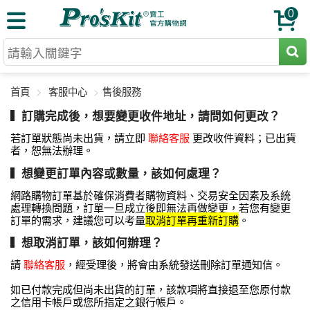
0
切割工具
首頁
客服中心
售後服務
壓著鉗
收納工具
訂購完成後，想要變更收件地址，請問如何更改？
網路壓著鉗
工具組
電焊烙鐵
若訂單狀態尚未出貨，請立即
聯絡客服
更改收件資料；已出貨
者，恕無法辦理。
扳手工具
周邊配件
光纖系列
想變更訂單內容或數量，該如何處理？
起子工具
烙鐵頭
三用電錶
A+B 組合
網路購物訂單基於確保消費者購物資料、交易安全因素及系統
手鉗工具
處理轉換問題，訂單一旦成立後即無法再做變更，若您有變更
通訊儀器
訂單的需求，建議您可以考量
取消訂單再重新訂購
。
初階款8+
報價諮詢
放大工具
想取消訂單，該如何辦理？
環境儀錶
中階款12＋
訂單查詢
舊換新方案
精密鑷子
請
聯絡客服
，經受理後，將會由系統發送刪除訂單通知信。
各式鉤錶
高階挑戰款
售後服務
新品上市
綜合工具
如已付款完成但尚未出貨的訂單，該款項將直接退至您原付款
驗電筆
課程教材
之信用卡帳戶或您所指定之銀行帳戶。
聯絡客服
工具組合
電動工具