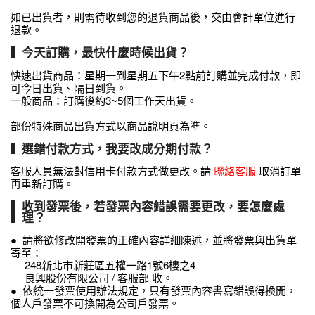
編程系列
如已出貨者，則需待收到您的退貨商品後，交由會計單位進行
科玩補件
家用網路
電磨/電鑽組
退款。
機器人系列
技術諮詢
居家修繕
今天訂購，最快什麼時候出貨？
高壓絕緣
小賽車系列
快速出貨商品：星期一到星期五下午2點前訂購並完成付款，即
可今日出貨、隔日到貨。
多合一系列
一般商品：訂購後約3~5個工作天出貨。
模型工具
部份特殊商品出貨方式以商品說明頁為準。
選錯付款方式，我要改成分期付款？
客服人員無法對信用卡付款方式做更改。請
聯絡客服
取消訂單
再重新訂購。
收到發票後，若發票內容錯誤需要更改，要怎麼處
理？
● 請將欲修改開發票的正確內容詳細陳述，並將發票與出貨單
寄至：
248新北市新莊區五權一路1號6樓之4
良興股份有限公司 / 客服部 收。
● 依統一發票使用辦法規定，只有發票內容書寫錯誤得換開，
個人戶發票不可換開為公司戶發票。