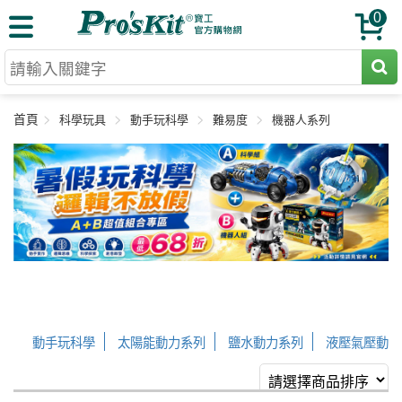
0
切割工具
首頁
科學玩具
動手玩科學
難易度
機器人系列
壓著鉗
收納工具
網路壓著鉗
工具組
電焊烙鐵
扳手工具
周邊配件
光纖系列
起子工具
烙鐵頭
三用電錶
A+B 組合
手鉗工具
通訊儀器
初階款8+
報價諮詢
放大工具
環境儀錶
中階款12＋
訂單查詢
舊換新方案
精密鑷子
動手玩科學
太陽能動力系列
鹽水動力系列
液壓氣壓動
各式鉤錶
高階挑戰款
售後服務
新品上市
綜合工具
力系列
電池動力系列
A+B超值組合
陀螺儀系列
發條
驗電筆
課程教材
彈簧系列
風力動力系列
機械齒輪系列
會員專屬
聯絡客服
工具組合
電動工具