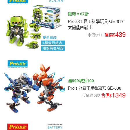
限時▼87折
Pro’sKit 寶工科學玩具 GE-617
太陽能四戰士
439
市價$500
滿999現折100
Pro’sKit寶工拳擊寶貝GE-638
1349
市價$1580