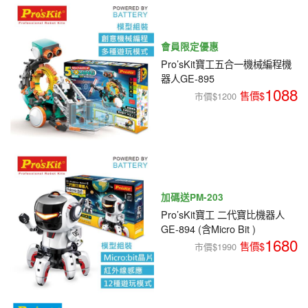
編程系列
科玩補件
家用網路
電磨/電鑽組
機器人系列
技術諮詢
會員限定優惠
居家修繕
高壓絕緣
Pro’sKit寶工五合一機械編程機
小賽車系列
器人GE-895
1088
多合一系列
市價$1200
模型工具
加碼送PM-203
Pro’sKit寶工 二代寶比機器人
GE-894 (含Micro Bit )
1680
市價$1990