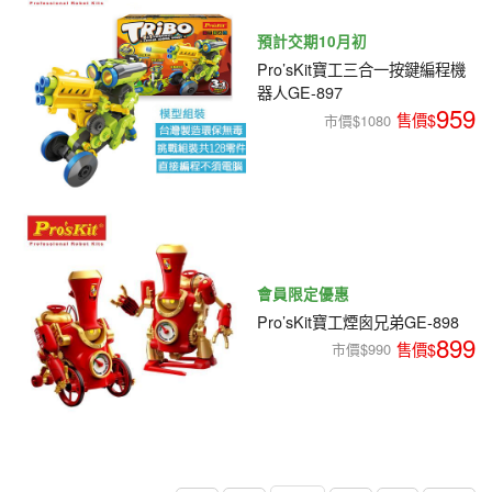
預計交期10月初
Pro’sKit寶工三合一按鍵編程機
器人GE-897
959
市價$1080
會員限定優惠
Pro’sKit寶工煙囪兄弟GE-898
899
市價$990