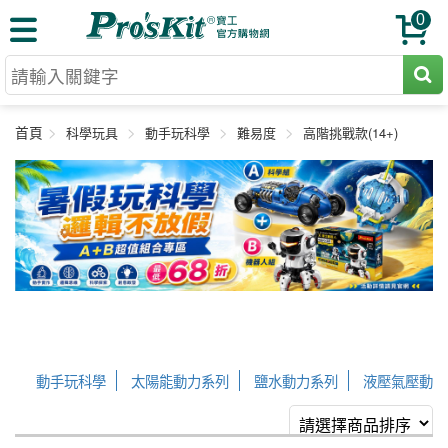
0
切割工具
首頁
科學玩具
動手玩科學
難易度
高階挑戰款(14+)
壓著鉗
收納工具
網路壓著鉗
工具組
電焊烙鐵
扳手工具
周邊配件
光纖系列
起子工具
烙鐵頭
三用電錶
A+B 組合
手鉗工具
通訊儀器
初階款8+
報價諮詢
放大工具
環境儀錶
中階款12＋
訂單查詢
舊換新方案
精密鑷子
動手玩科學
太陽能動力系列
鹽水動力系列
液壓氣壓動
各式鉤錶
高階挑戰款
售後服務
新品上市
綜合工具
力系列
電池動力系列
A+B超值組合
陀螺儀系列
發條
驗電筆
課程教材
彈簧系列
風力動力系列
機械齒輪系列
會員專屬
聯絡客服
工具組合
電動工具