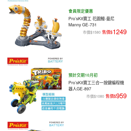
會員限定優惠
Pro’sKit寶工 花園鰻-曼尼
Manny GE-731
1249
市價$1580
預計交期10月初
Pro’sKit寶工三合一按鍵編程機
器人GE-897
959
市價$1080