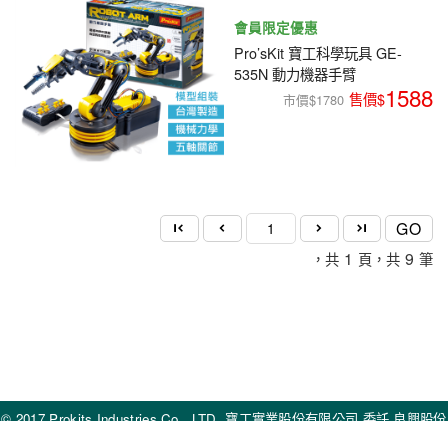
會員限定優惠
Pro’sKit 寶工科學玩具 GE-
535N 動力機器手臂
1588
市價$1780
GO
1
9
，共
頁，共
筆
© 2017 Prokits Industries Co., LTD. 寶工實業股份有限公司 委託 良興股份
有限公司 處理所有訂單物流、金流、客服等相關事宜。