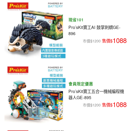
編程系列
科玩補件
家用網路
電磨/電鑽組
機器人系列
技術諮詢
現省101
居家修繕
高壓絕緣
Pro’sKit寶工AI 鼓掌刺蝟GE-
小賽車系列
896
1088
多合一系列
市價$1200
模型工具
會員限定優惠
Pro’sKit寶工五合一機械編程機
器人GE-895
1088
市價$1200