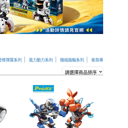
發條彈簧系列
風力動力系列
機械齒輪系列
會員專
屬