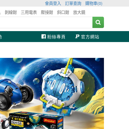
會員登入
訂單查詢
購物車(
0
)
具
剝線鉗
三用電表
壓接鉗
斜口鉗
放大鏡
動
粉絲專頁
官方網站