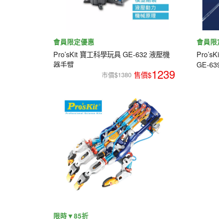
會員限定優惠
會員限
Pro’sKit 寶工科學玩具 GE-632 液壓機
Pro’
器手臂
GE-63
1239
市價$1380
限時▼85折