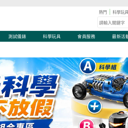
🛠 工具儀表滿2,000 現折100！滿額優惠開跑！
科學玩
測試儀錶
科學玩具
會員服務
最新活