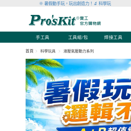
🌞 暑假動手玩，玩出創造力！🔬 科學玩具滿999折100 
手工具
工具組/包
焊接工具
首頁
科學玩具
液壓氣壓動力系列