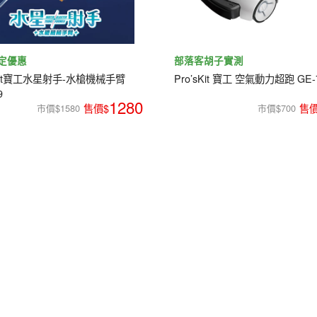
定優惠
部落客胡子實測
sKit寶工水星射手-水槍機械手臂
Pro’sKit 寶工 空氣動力超跑 GE-
9
1280
市價$1580
市價$700