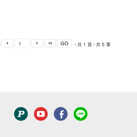
GO
1
5
，共
頁，共
筆