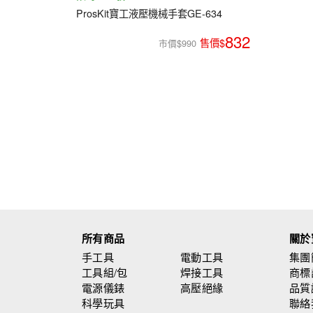
ProsKit寶工液壓機械手套GE-634
832
市價$990
所有商品
關於
手工具
電動工具
集團
工具組/包
焊接工具
商標
電源儀錶
高壓絕緣
品質
科學玩具
聯絡