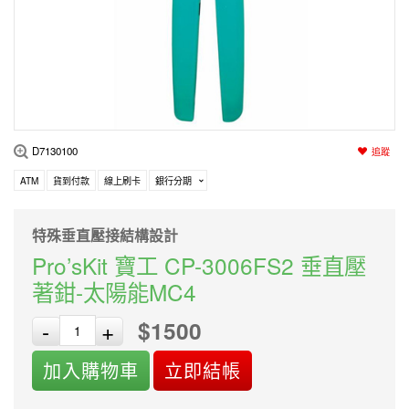
編程系列
科玩補件
家用網路
電磨/電鑽組
機器人系列
技術諮詢
居家修繕
高壓絕緣
小賽車系列
多合一系列
D7130100
追蹤
模型工具
ATM
貨到付款
線上刷卡
銀行分期
特殊垂直壓接結構設計
Pro’sKit 寶工 CP-3006FS2 垂直壓
著鉗-太陽能MC4
$1500
-
+
加入購物車
立即結帳