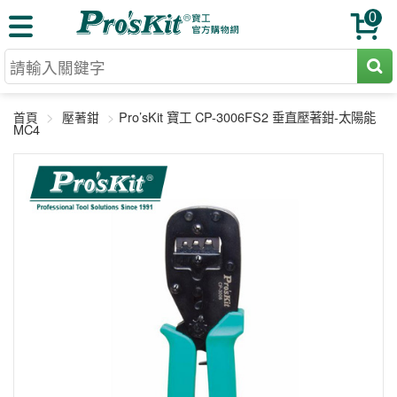
0
切割工具
Pro’sKit 寶工 CP-3006FS2 垂直壓著鉗-太陽能
首頁
壓著鉗
壓著鉗
MC4
收納工具
網路壓著鉗
工具組
電焊烙鐵
扳手工具
周邊配件
光纖系列
起子工具
烙鐵頭
三用電錶
A+B 組合
手鉗工具
通訊儀器
初階款8+
報價諮詢
放大工具
環境儀錶
中階款12＋
訂單查詢
舊換新方案
精密鑷子
各式鉤錶
高階挑戰款
售後服務
新品上市
綜合工具
驗電筆
課程教材
聯絡客服
工具組合
電動工具