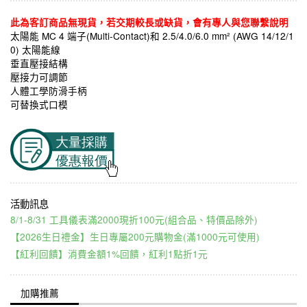
此為客訂商品無現貨，若交期較長或缺貨，會有專人與您聯繫說明
太陽能 MC 4 端子(Multi-Contact)和 2.5/4.0/6.0 mm² (AWG 14/12/1
0) 太陽能線
垂直壓接結構
壓接力可調節
人體工學防滑手柄
可替換式口模
8/1-8/31 工具儀表滿2000現折100元(組合品、特價品除外)
【2026生日禮金】生日專屬200元購物金(滿1000元可使用)
【紅利回饋】消費金額1%回饋，紅利1點折1元
加購推薦