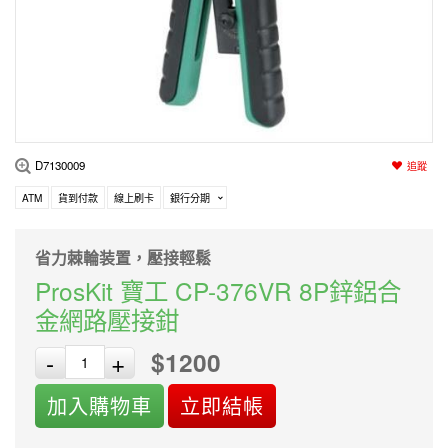
編程系列
科玩補件
家用網路
電磨/電鑽組
機器人系列
技術諮詢
居家修繕
高壓絕緣
小賽車系列
多合一系列
D7130009
追蹤
模型工具
ATM
貨到付款
線上刷卡
銀行分期
省力棘輪装置，壓接輕鬆
ProsKit 寶工 CP-376VR 8P鋅鋁合
金網路壓接鉗
$1200
-
+
加入購物車
立即結帳