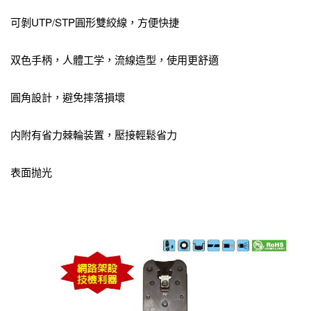
可剝UTP/STP圓形雙絞線，方便快捷
双色手柄，人體工学，流線造型，使用更舒適
圓角設計，避免摔落損壞
内附有省力棘輪装置，壓接輕鬆省力
表面抛光