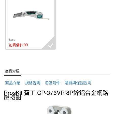
$280
199
加購價$
商品介紹
商品介紹
|
規格說明
|
包裝附件
|
購買與保固說明
ProsKit 寶工 CP-376VR 8P鋅鋁合金網路
壓接鉗