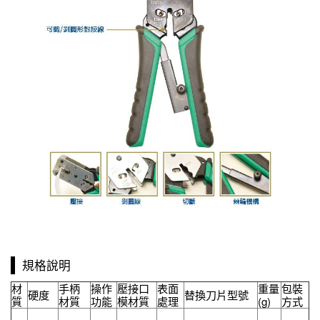
規格說明
材
手柄
操作
壓接口
表面
重量
包裝
硬度
替換刀片型號
質
材質
功能
模材質
處理
(g)
方式