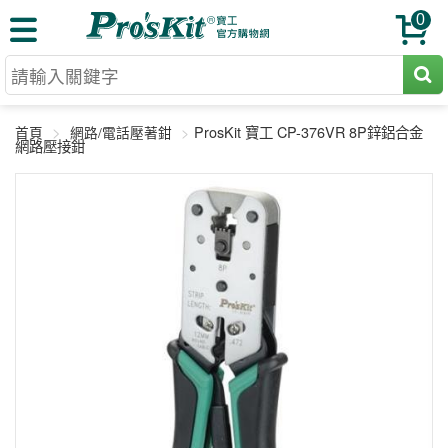
0
切割工具
ProsKit 寶工 CP-376VR 8P鋅鋁合金
首頁
網路/電話壓著鉗
壓著鉗
網路壓接鉗
收納工具
網路壓著鉗
工具組
電焊烙鐵
扳手工具
周邊配件
光纖系列
起子工具
烙鐵頭
三用電錶
A+B 組合
手鉗工具
通訊儀器
初階款8+
報價諮詢
放大工具
環境儀錶
中階款12＋
訂單查詢
舊換新方案
精密鑷子
各式鉤錶
高階挑戰款
售後服務
新品上市
綜合工具
驗電筆
課程教材
聯絡客服
工具組合
電動工具