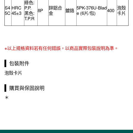
綠色:
S4
HRC
鋅鋁合
5PK-376U-Blad
泡殼
P.P.
8P
鍍鉻
400
5C
45±3
金
e (6片/包)
卡片
黑色:
T.P.R
※以上規格資料若有任何錯誤，以商品實際包裝說明為準。
包裝附件
泡殼卡片
購買與保固說明
＊