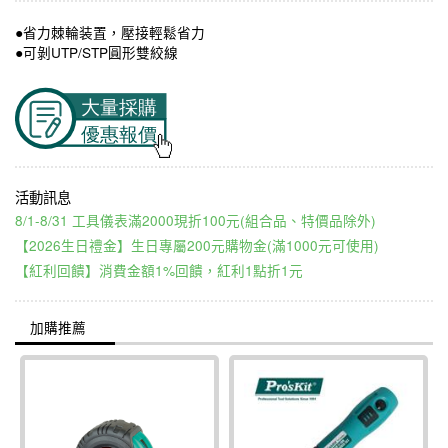
●省力棘輪装置，壓接輕鬆省力
●可剝UTP/STP圓形雙絞線
8/1-8/31 工具儀表滿2000現折100元(組合品、特價品除外)
【2026生日禮金】生日專屬200元購物金(滿1000元可使用)
【紅利回饋】消費金額1%回饋，紅利1點折1元
加購推薦