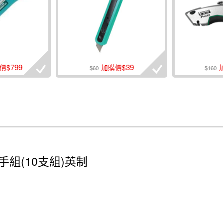
799
39
價$
加購價$
$60
$160
開扳手組(10支組)英制