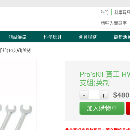
優惠開跑！
科學玩
測試儀錶
科學玩具
會員服務
最新活
開扳手組(10支組)英制
Pro’sKit 寶工
支組)英制
$480
-
+
加入購物車