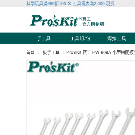
造力！🔬 科學玩具滿999折100 🛠 工具儀表滿2,000 現折100！滿額
手工具
工具組/包
焊接工具
Pro’sKit 寶工 HW-609A 小型梅
首頁
扳手工具