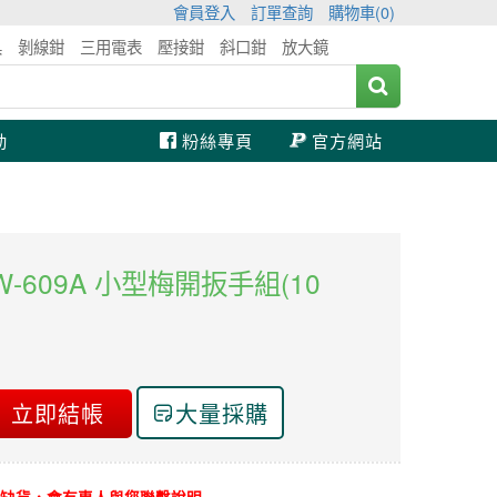
會員登入
訂單查詢
購物車(
0
)
具
剝線鉗
三用電表
壓接鉗
斜口鉗
放大鏡
動
粉絲專頁
官方網站
 HW-609A 小型梅開扳手組(10
立即結帳
大量採購