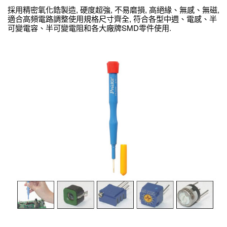
採用精密氧化鋯製造, 硬度超強, 不易磨損, 高絕緣、無感、無磁,
適合高頻電路調整使用規格尺寸齊全, 符合各型中週、電感、半
可變電容、半可變電阻和各大廠牌SMD零件使用.