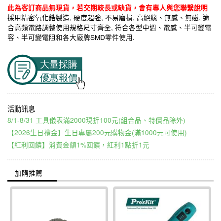
此為客訂商品無現貨，若交期較長或缺貨，會有專人與您聯繫說明
採用精密氧化鋯製造, 硬度超強, 不易磨損, 高絕緣、無感、無磁, 適
合高頻電路調整使用規格尺寸齊全, 符合各型中週、電感、半可變電
容、半可變電阻和各大廠牌SMD零件使用.
8/1-8/31 工具儀表滿2000現折100元(組合品、特價品除外)
【2026生日禮金】生日專屬200元購物金(滿1000元可使用)
【紅利回饋】消費金額1%回饋，紅利1點折1元
加購推薦