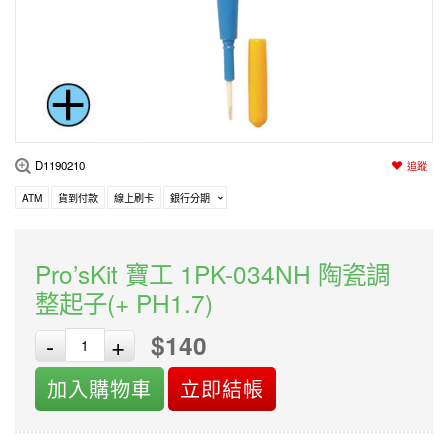
編程系列
科玩補件
家用網路
電磨/電鑽組
機器人系列
技術諮詢
居家修繕
高壓絕緣
小賽車系列
多合一系列
D1190210
追蹤
模型工具
ATM
貨到付款
線上刷卡
銀行分期
Pro’sKit 寶工 1PK-034NH 陶瓷調
整起子(+ PH1.7)
$140
-
+
加入購物車
立即結帳