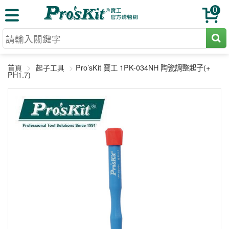
0
切割工具
Pro’sKit 寶工 1PK-034NH 陶瓷調整起子(+
首頁
起子工具
壓著鉗
PH1.7)
收納工具
網路壓著鉗
工具組
電焊烙鐵
扳手工具
周邊配件
光纖系列
起子工具
烙鐵頭
三用電錶
A+B 組合
手鉗工具
通訊儀器
初階款8+
報價諮詢
放大工具
環境儀錶
中階款12＋
訂單查詢
舊換新方案
精密鑷子
各式鉤錶
高階挑戰款
售後服務
新品上市
綜合工具
驗電筆
課程教材
聯絡客服
工具組合
電動工具