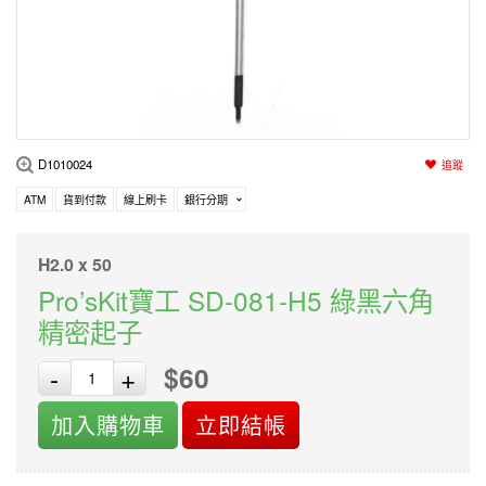
編程系列
科玩補件
家用網路
電磨/電鑽組
機器人系列
技術諮詢
居家修繕
高壓絕緣
小賽車系列
多合一系列
D1010024
追蹤
模型工具
ATM
貨到付款
線上刷卡
銀行分期
H2.0 x 50
Pro’sKit寶工 SD-081-H5 綠黑六角
精密起子
$60
-
+
加入購物車
立即結帳