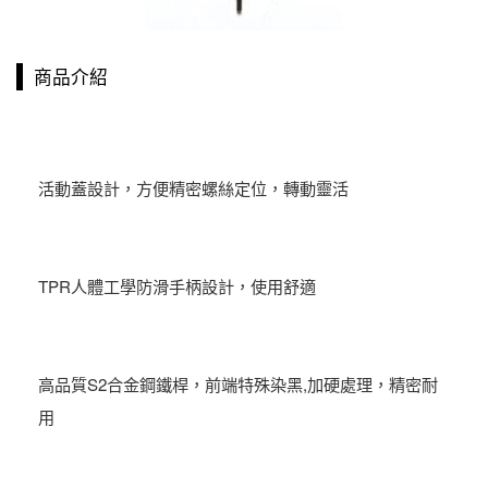
商品介紹
活動蓋設計，方便精密螺絲定位，轉動靈活
TPR人體工學防滑手柄設計，使用舒適
高品質S2合金鋼鐵桿，前端特殊染黑,加硬處理，精密耐
用