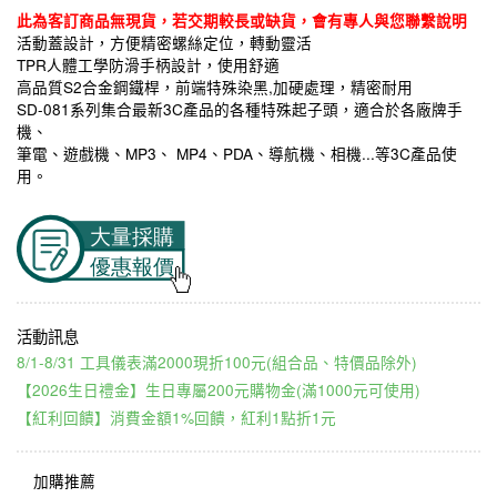
此為客訂商品無現貨，若交期較長或缺貨，會有專人與您聯繫說明
活動蓋設計，方便精密螺絲定位，轉動靈活
TPR人體工學防滑手柄設計，使用舒適
高品質S2合金鋼鐵桿，前端特殊染黑,加硬處理，精密耐用
SD-081系列集合最新3C產品的各種特殊起子頭，適合於各廠牌手
機、
筆電、遊戲機、MP3、 MP4、PDA、導航機、相機...等3C產品使
用。
8/1-8/31 工具儀表滿2000現折100元(組合品、特價品除外)
【2026生日禮金】生日專屬200元購物金(滿1000元可使用)
【紅利回饋】消費金額1%回饋，紅利1點折1元
加購推薦