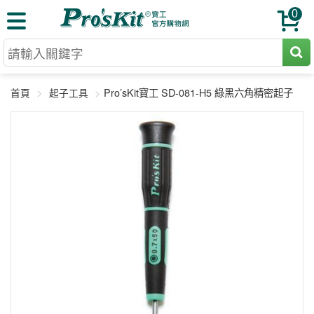
0
切割工具
Pro’sKit寶工 SD-081-H5 綠黑六角精密起子
首頁
起子工具
壓著鉗
收納工具
網路壓著鉗
工具組
電焊烙鐵
扳手工具
周邊配件
光纖系列
起子工具
烙鐵頭
三用電錶
A+B 組合
手鉗工具
通訊儀器
初階款8+
報價諮詢
放大工具
環境儀錶
中階款12＋
訂單查詢
舊換新方案
精密鑷子
各式鉤錶
高階挑戰款
售後服務
新品上市
綜合工具
驗電筆
課程教材
聯絡客服
工具組合
電動工具