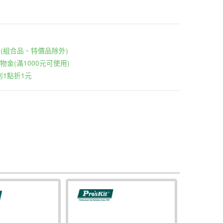
00元(組合品、特價品除外)
物金(滿1000元可使用)
1點折1元