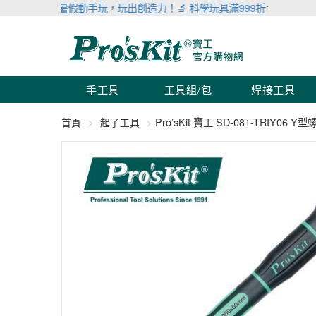
🌞 暑假動手玩，玩出創造力！🔬 科學玩具滿999折100 🛠 工具儀
手工具
工具組/包
焊接工具
Pro’sKit 寶工 SD-081-TRIY06 
首頁
起子工具