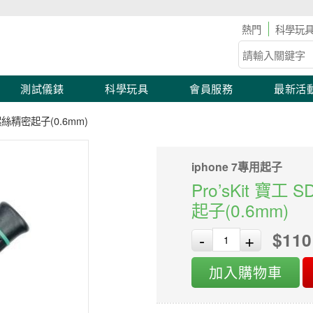
表滿2,000 現折100！滿額優惠開跑！
科學玩
測試儀錶
科學玩具
會員服務
最新活
Y型螺絲精密起子(0.6mm)
iphone 7專用起子
Pro’sKit 寶工 
起子(0.6mm)
$110
-
+
加入購物車