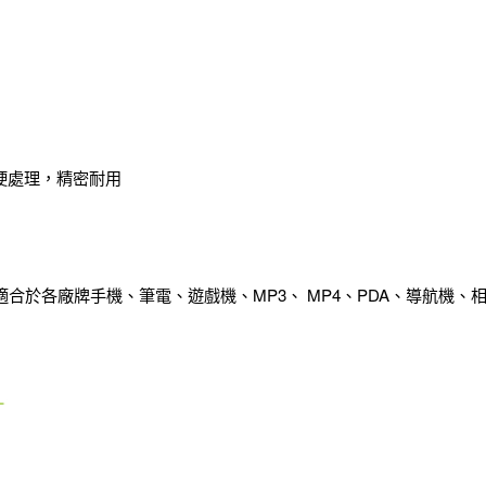
加硬處理，精密耐用
適合於各廠牌手機、筆電、遊戲機、MP3、 MP4、PDA、導航機、相機