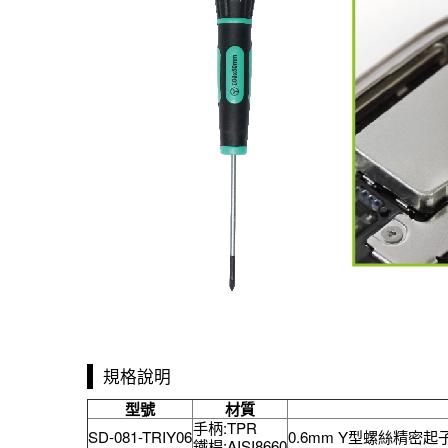
規格說明
型號
材質
手柄:TPR
SD-081-TRIY06
0.6mm Y型螺絲精密起子, i
鐵桿:AISI8660