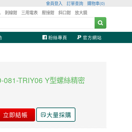
會員登入
訂單查詢
購物車(
0
)
具
剝線鉗
三用電表
壓接鉗
斜口鉗
放大鏡
動
粉絲專頁
官方網站
SD-081-TRIY06 Y型螺絲精密
立即結帳
大量採購