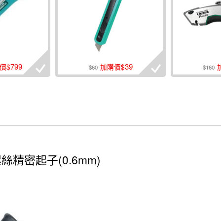
799
39
價$
加購價$
$60
$160
Y型螺絲精密起子(0.6mm)