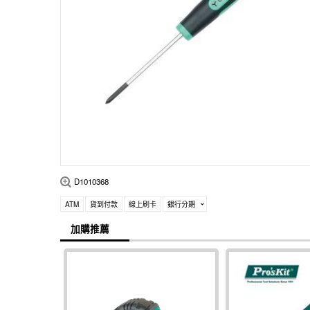
D1010368
ATM
貨到付款
線上刷卡
銀行分期
加購推薦