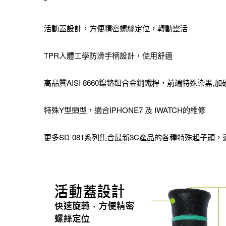
活動蓋設計，方便精密螺絲定位，轉動靈活
TPR人體工學防滑手柄設計，使用舒適
高品質AISI 8660鎳鉻鉬合金鋼鐵桿，前端特殊染黑,
特殊Y型頭型，適合IPHONE7 及 IWATCH的維修
更多SD-081系列集合最新3C產品的各種特殊起子頭，