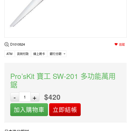
編程系列
科玩補件
家用網路
電磨/電鑽組
機器人系列
技術諮詢
居家修繕
高壓絕緣
小賽車系列
多合一系列
D1010524
追蹤
模型工具
ATM
貨到付款
線上刷卡
銀行分期
Pro’sKit 寶工 SW-201 多功能萬用
鋸
$420
-
+
加入購物車
立即結帳