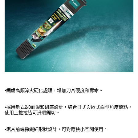
•鋸齒高頻淬火硬化處理，增加刀片硬度和壽命。
•採用新式2/3面混和研磨設計，結合日式與歐式齒型角度優點，
使用上推拉皆可滑順鋸切。
•鋸片前端採纖細形狀設計，可對應狹小空間使用。