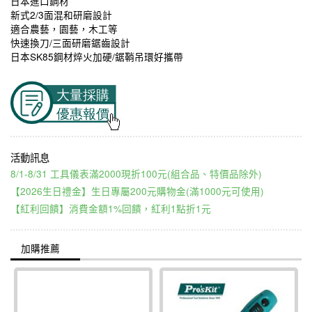
日本進口鋼材
新式2/3面混和研磨設計
適合農藝，園藝，木工等
快速換刀/三面研磨鋸齒設計
日本SK85鋼材焠火加硬/鋸鞘吊環好攜帶
8/1-8/31 工具儀表滿2000現折100元(組合品、特價品除外)
【2026生日禮金】生日專屬200元購物金(滿1000元可使用)
【紅利回饋】消費金額1%回饋，紅利1點折1元
加購推薦