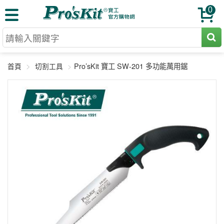
0
切割工具
Pro’sKit 寶工 SW-201 多功能萬用鋸
首頁
切割工具
壓著鉗
收納工具
網路壓著鉗
工具組
電焊烙鐵
扳手工具
周邊配件
光纖系列
起子工具
烙鐵頭
三用電錶
A+B 組合
手鉗工具
通訊儀器
初階款8+
報價諮詢
放大工具
環境儀錶
中階款12＋
訂單查詢
舊換新方案
精密鑷子
各式鉤錶
高階挑戰款
售後服務
新品上市
綜合工具
驗電筆
課程教材
聯絡客服
工具組合
電動工具