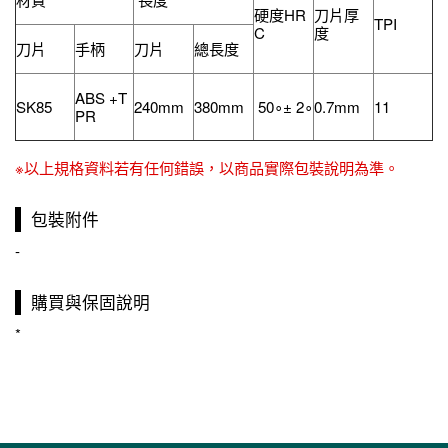
硬度HR
刀片厚
TPI
C
度
刀片
手柄
刀片
總長度
ABS +T
SK85
240mm
380mm
50∘± 2∘
0.7mm
11
PR
※以上規格資料若有任何錯誤，以商品實際包裝說明為準。
包裝附件
-
購買與保固說明
*