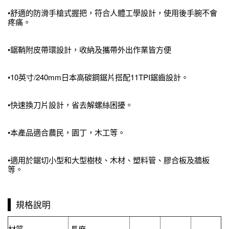
•舒適的防滑手槍式握把，符合人體工學設計，使用後手腕不會
疼痛。
•鋸鞘附皮帶環設計，收納及攜帶外出作業皆方便
•10英寸/240mm日本高碳鋼鋸片搭配11TPI鋸齒設計。
•快速換刀片設計，省去解螺絲困擾。
•本產品適合農民，園丁，木工等。
•適用於鋸切小型和大型樹枝、木材、塑料管、膠合板及牆板
等。
規格說明
材質
長度