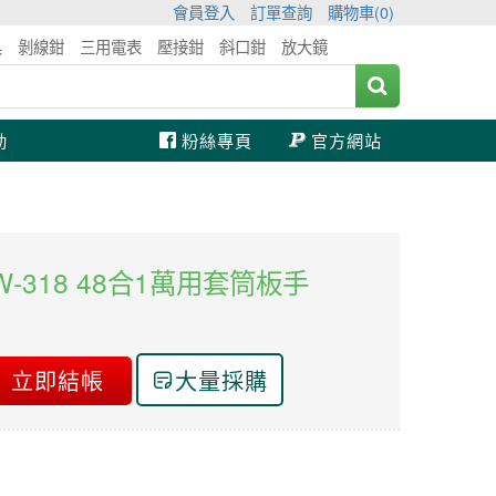
會員登入
訂單查詢
購物車(
0
)
具
剝線鉗
三用電表
壓接鉗
斜口鉗
放大鏡
動
粉絲專頁
官方網站
 HW-318 48合1萬用套筒板手
立即結帳
大量採購