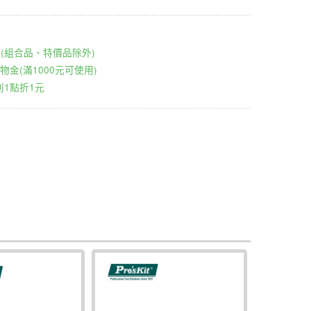
00元(組合品、特價品除外)
物金(滿1000元可使用)
1點折1元