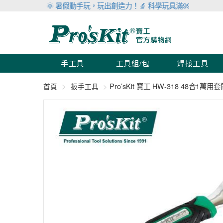
🌞 暑假動手玩，玩出創造力！🔬 科學玩具滿999折100 🛠 工具
手工具
工具組/包
焊接工具
Pro’sKit 寶工 HW-318 48合1萬
首頁
扳手工具