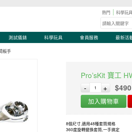
儀表滿2,000 現折100！滿額優惠開跑！
科學玩
測試儀錶
科學玩具
會員服務
最新活
用套筒板手
Pro’sKit 寶工
$490
-
+
加入購物車
8個尺寸,適用48種套筒規格
360度旋轉變換套筒,一手搞定