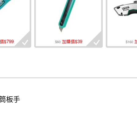
799
39
價$
加購價$
$60
$160
用套筒板手