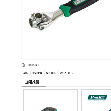
D1010525
ATM
貨到付款
線上刷卡
銀行分期
加購推薦