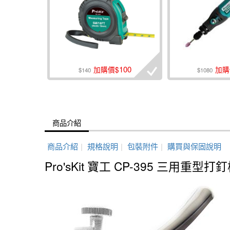
100
加購價$
加購
$140
$1080
商品介紹
商品介紹
|
規格說明
|
包裝附件
|
購買與保固說明
Pro'sKit 寶工 CP-395 三用重型打