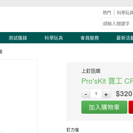
具儀表滿2,000 現折100！滿額優惠開跑！
科學玩
測試儀錶
科學玩具
會員服務
最新活
槍
上釘迅速
Pro'sKit 寶工
$320
-
+
加入購物車
釘力強