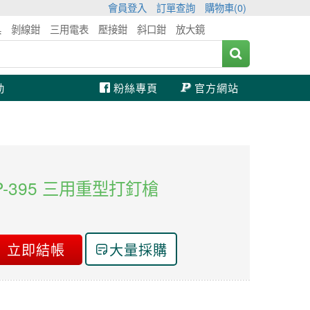
會員登入
訂單查詢
購物車(
0
)
具
剝線鉗
三用電表
壓接鉗
斜口鉗
放大鏡
動
粉絲專頁
官方網站
 CP-395 三用重型打釘槍
立即結帳
大量採購