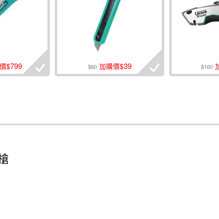
799
39
價$
加購價$
$60
$160
釘槍