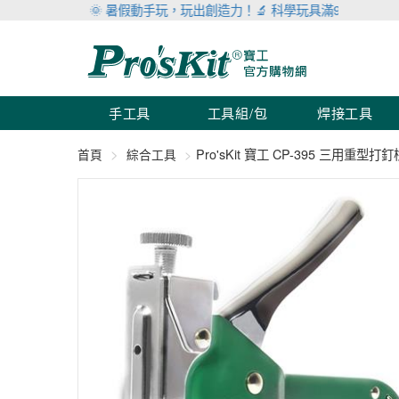
🌞 暑假動手玩，玩出創造力！🔬 科學玩具滿999折100 🛠 工
手工具
工具組/包
焊接工具
Pro'sKit 寶工 CP-395 三用重型打釘
首頁
綜合工具