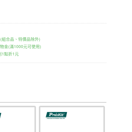
00元(組合品、特價品除外)
物金(滿1000元可使用)
1點折1元