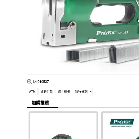
D1010537
ATM
貨到付款
線上刷卡
銀行分期
加購推薦