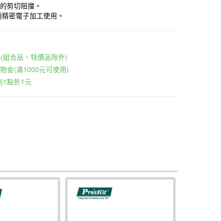
的剪切阻擋。
種精密電子加工使用。
00元(組合品、特價品除外)
物金(滿1000元可使用)
1點折1元