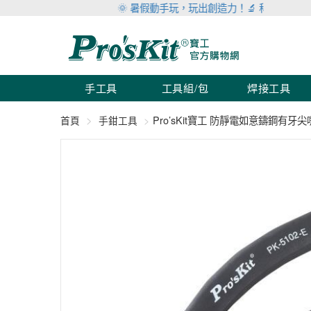
🌞 暑假動手玩，玩出創造力！🔬 科學玩具滿999折
手工具
工具組/包
焊接工具
Pro’sKit寶工 防靜電如意鑄鋼有牙
首頁
手鉗工具