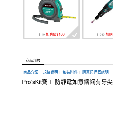
100
加購價$
加購
$140
$1080
商品介紹
商品介紹
|
規格說明
|
包裝附件
|
購買與保固說明
Pro’sKit寶工 防靜電如意鑄鋼有牙