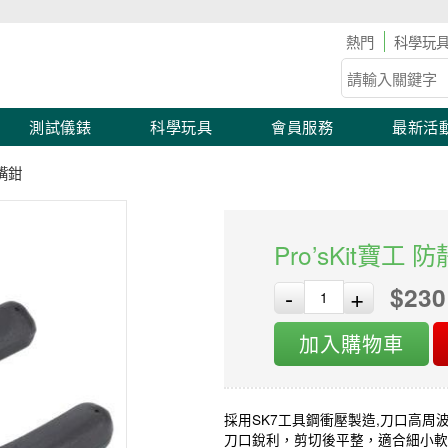
100 🛠 工具儀表滿2,000 現折100！滿額優惠開跑！
科學玩
測試儀錶
科學玩具
會員服務
最新活
尖嘴鉗
Pro’sKit寶
$230
-
+
加入購物車
採用SK7工具鋼衝壓製造,刀口高周
刀口銳利，剪切後平整，適合細小軟