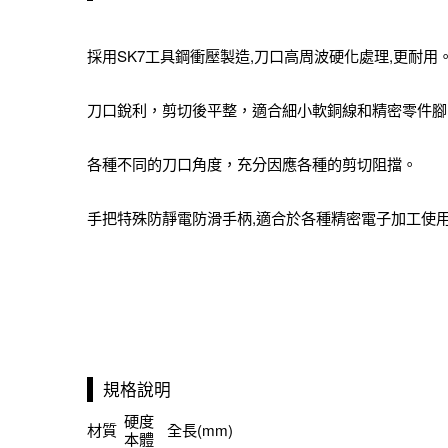
採用SK7工具鋼衝壓製造,刀口高周波硬化處理,更耐用
刀口銳利，剪切後平整，適合細小軟銅線和精密零件腳
各種不同的刀口角度，充分因應各種的剪切阻擋。
手把特殊防靜電防滑手柄,適合於各種精密電子加工使
規格說明
硬度
材質
全長(mm)
本體