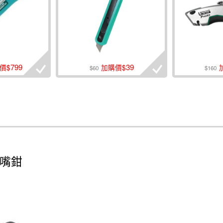
799
39
價$
加購價$
$60
$160
尖嘴鉗