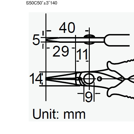
S50C
50˚±3˚
140