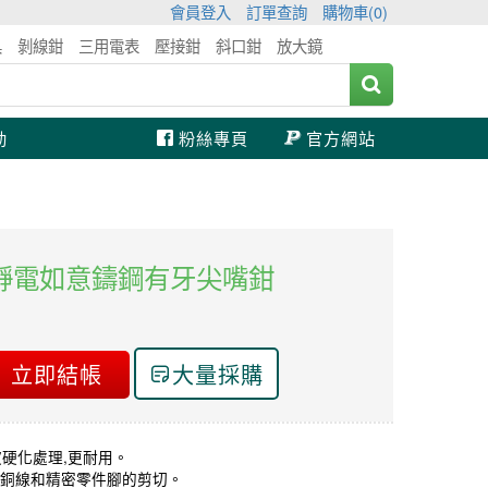
會員登入
訂單查詢
購物車(
0
)
具
剝線鉗
三用電表
壓接鉗
斜口鉗
放大鏡
動
粉絲專頁
官方網站
工 防靜電如意鑄鋼有牙尖嘴鉗
立即結帳
大量採購
波硬化處理,更耐用。
銅線和精密零件腳的剪切。