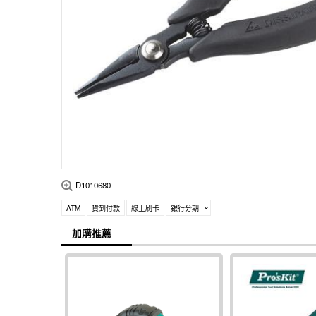
D1010680
ATM
貨到付款
線上刷卡
銀行分期
加購推薦