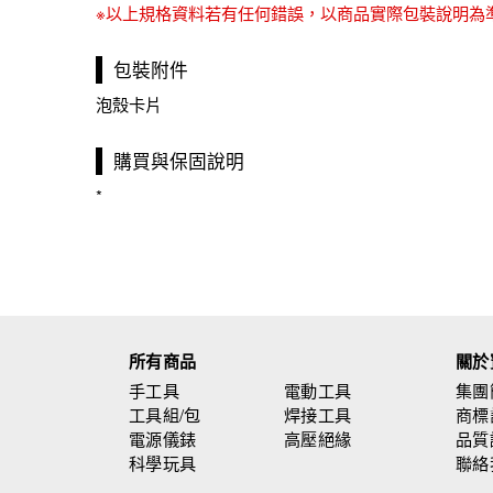
※以上規格資料若有任何錯誤，以商品實際包裝說明為
包裝附件
泡殼卡片
購買與保固說明
*
所有商品
關於
手工具
電動工具
集團
工具組/包
焊接工具
商標
電源儀錶
高壓絕緣
品質
科學玩具
聯絡