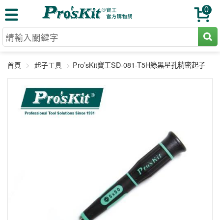
0
切割工具
Pro’sKit寶工SD-081-T5H綠黑星孔精密起子
首頁
起子工具
壓著鉗
收納工具
網路壓著鉗
工具組
電焊烙鐵
扳手工具
周邊配件
光纖系列
起子工具
烙鐵頭
三用電錶
A+B 組合
手鉗工具
通訊儀器
初階款8+
報價諮詢
放大工具
環境儀錶
中階款12＋
訂單查詢
舊換新方案
精密鑷子
各式鉤錶
高階挑戰款
售後服務
新品上市
綜合工具
驗電筆
課程教材
聯絡客服
工具組合
電動工具