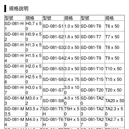
規格說明
型號
規格
型號
規格
型號
規格
SD-081-H
H0.7 x 5
SD-081-S1
1.0 x 50
SD-081-T6
T6 x 50
1
0
SD-081-H
H0.9 x 5
SD-081-S2
1.6 x 50
SD-081-T7
T7 x 50
2
0
SD-081-H
H1.3 x 5
SD-081-S3
2.0 x 50
SD-081-T8
T8 x 50
3
0
SD-081-H
H1.5 x 5
SD-081-S4
2.4 x 50
SD-081-T9
T9 x 50
4
0
SD-081-H
H2.0 x 5
SD-081-S5
3.0 x 50
SD-081-T10
T10 x 50
5
0
SD-081-H
H2.5 x 5
SD-081-S6
2.4 x 75
SD-081-T15
T15 x 50
6
0
SD-081-H
H3.0 x 5
3.0 x 10
SD-081-S7
SD-081-T20
T20 x 50
7
0
0
SD-081-M
M3.0 x 7
4.0 x 15
SD-081-TA2
SD-081-S8
TA20 x 50
3
2
0
0
SD-081-M
M3.5 x 7
SD-081-T5
T5H x 5
SD-081-TA2
TA2.3 x 5
3.5
2
H
0
3
0
SD-081-M
M4.0 x 7
SD-081-T6
T6H x 5
SD-081-TA2
TA2.7 x 5
4
2
H
0
7
0