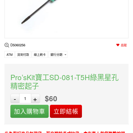
編程系列
科玩補件
家用網路
電磨/電鑽組
機器人系列
技術諮詢
居家修繕
高壓絕緣
小賽車系列
多合一系列
D5060256
追蹤
模型工具
ATM
貨到付款
線上刷卡
銀行分期
Pro’sKit寶工SD-081-T5H綠黑星孔
精密起子
$60
-
+
加入購物車
立即結帳