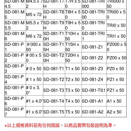
SD-081-M
M4.5 x 7
SD-081-T7
T7H x 5
SD-081-TRI
TRI000 x
4.5
2
H
0
000
50
SD-081-M
SD-081-T8
T8H x 5
SD-081-TRI
TRI00 x 5
M5 x 72
5
H
0
00
0
SD-081-M
M5.5 x 7
SD-081-T9
T9H x 5
SD-081-TRI
TRI0 x 50
5.5
2
H
0
0
SD-081-M
SD-081-T1
T10H x
SD-081-TRI
M6 x 72
TRI1 x 50
6
0H
50
1
SD-081-P
＃000 x
SD-081-T1
T15H x
PZ000 x 5
SD-081-Z1
1
50
5H
50
0
SD-081-P
# 00 x 5
SD-081-T2
T20H x
SD-081-Z2
PZ00 x 50
2
0
0H
50
SD-081-P
# 0 x 50
SD-081-T1
T1 x 50
SD-081-Z3
PZ0 x 50
3
SD-081-P
# 1 x 50
SD-081-T2
T2 x 50
SD-081-Z4
PZ1 x 50
4
SD-081-P
# 0 x 3.
SD-081-T3
T3 x 50
SD-081-TS1
PZ1 x 50
5
0”
SD-081-P
#1 x 4.0”
SD-081-T4
T4 x 50
SD-081-A1
A1 x 50
6
SD-081-P
#1 x 6.0”
SD-081-T5
T5 x 50
SD-081-A2
A2 x 50
7
※以上規格資料若有任何錯誤，以商品實際包裝說明為準。