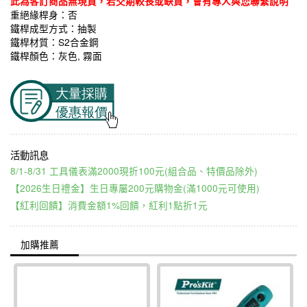
此為客訂商品無現貨，若交期較長或缺貨，會有專人與您聯繫說明
重絕緣桿身：否
鐵桿成型方式：抽製
鐵桿材質：S2合金鋼
鐵桿顏色：灰色, 霧面
8/1-8/31 工具儀表滿2000現折100元(組合品、特價品除外)
【2026生日禮金】生日專屬200元購物金(滿1000元可使用)
【紅利回饋】消費金額1%回饋，紅利1點折1元
加購推薦