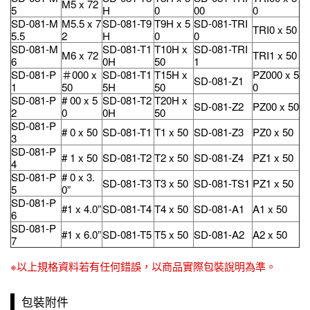
M5 x 72
5
H
0
00
0
SD-081-M
M5.5 x 7
SD-081-T9
T9H x 5
SD-081-TRI
TRI0 x 50
5.5
2
H
0
0
SD-081-M
SD-081-T1
T10H x
SD-081-TRI
M6 x 72
TRI1 x 50
6
0H
50
1
SD-081-P
＃000 x
SD-081-T1
T15H x
PZ000 x 5
SD-081-Z1
1
50
5H
50
0
SD-081-P
# 00 x 5
SD-081-T2
T20H x
SD-081-Z2
PZ00 x 50
2
0
0H
50
SD-081-P
# 0 x 50
SD-081-T1
T1 x 50
SD-081-Z3
PZ0 x 50
3
SD-081-P
# 1 x 50
SD-081-T2
T2 x 50
SD-081-Z4
PZ1 x 50
4
SD-081-P
# 0 x 3.
SD-081-T3
T3 x 50
SD-081-TS1
PZ1 x 50
5
0”
SD-081-P
#1 x 4.0”
SD-081-T4
T4 x 50
SD-081-A1
A1 x 50
6
SD-081-P
#1 x 6.0”
SD-081-T5
T5 x 50
SD-081-A2
A2 x 50
7
※以上規格資料若有任何錯誤，以商品實際包裝說明為準。
包裝附件