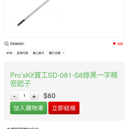
編程系列
科玩補件
家用網路
電磨/電鑽組
機器人系列
技術諮詢
居家修繕
高壓絕緣
小賽車系列
多合一系列
D5060251
追蹤
模型工具
ATM
貨到付款
線上刷卡
銀行分期
Pro’sKit寶工SD-081-S8綠黑一字精
密起子
$60
-
+
加入購物車
立即結帳