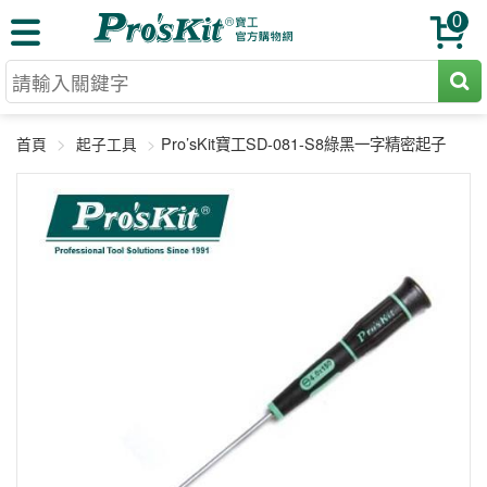
0
切割工具
Pro’sKit寶工SD-081-S8綠黑一字精密起子
首頁
起子工具
壓著鉗
收納工具
網路壓著鉗
工具組
電焊烙鐵
扳手工具
周邊配件
光纖系列
起子工具
烙鐵頭
三用電錶
A+B 組合
手鉗工具
通訊儀器
初階款8+
報價諮詢
放大工具
環境儀錶
中階款12＋
訂單查詢
舊換新方案
精密鑷子
各式鉤錶
高階挑戰款
售後服務
新品上市
綜合工具
驗電筆
課程教材
聯絡客服
工具組合
電動工具