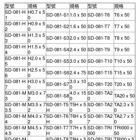
型號
規格
型號
規格
型號
規格
SD-081-H
H0.7 x 5
SD-081-S1
1.0 x 50
SD-081-T6
T6 x 50
1
0
SD-081-H
H0.9 x 5
SD-081-S2
1.6 x 50
SD-081-T7
T7 x 50
2
0
SD-081-H
H1.3 x 5
SD-081-S3
2.0 x 50
SD-081-T8
T8 x 50
3
0
SD-081-H
H1.5 x 5
SD-081-S4
2.4 x 50
SD-081-T9
T9 x 50
4
0
SD-081-H
H2.0 x 5
SD-081-S5
3.0 x 50
SD-081-T10
T10 x 50
5
0
SD-081-H
H2.5 x 5
SD-081-S6
2.4 x 75
SD-081-T15
T15 x 50
6
0
SD-081-H
H3.0 x 5
3.0 x 10
SD-081-S7
SD-081-T20
T20 x 50
7
0
0
SD-081-M
M3.0 x 7
4.0 x 15
SD-081-TA2
SD-081-S8
TA20 x 50
3
2
0
0
SD-081-M
M3.5 x 7
SD-081-T5
T5H x 5
SD-081-TA2
TA2.3 x 5
3.5
2
H
0
3
0
SD-081-M
M4.0 x 7
SD-081-T6
T6H x 5
SD-081-TA2
TA2.7 x 5
4
2
H
0
7
0
SD-081-M
M4.5 x 7
SD-081-T7
T7H x 5
SD-081-TRI
TRI000 x
4.5
2
H
0
000
50
SD-081-M
SD-081-T8
T8H x 5
SD-081-TRI
TRI00 x 5