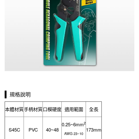
規格說明
口模硬度
適用範圍
全長
本體材質
手柄材質
2
0.25~6mm
S45C
PVC
40~48
173mm
AWG 23~10