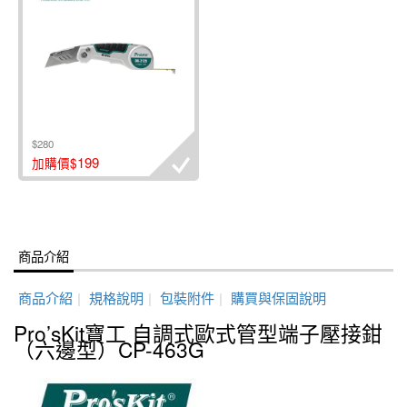
$280
199
加購價$
商品介紹
商品介紹
|
規格說明
|
包裝附件
|
購買與保固說明
Pro’sKit寶工 自調式歐式管型端子壓接鉗
（六邊型）CP-463G