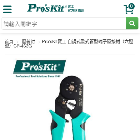
0
切割工具
Pro’sKit寶工 自調式歐式管型端子壓接鉗（六邊
首頁
壓著鉗
壓著鉗
型）CP-463G
收納工具
網路壓著鉗
工具組
電焊烙鐵
扳手工具
周邊配件
光纖系列
起子工具
烙鐵頭
三用電錶
A+B 組合
手鉗工具
通訊儀器
初階款8+
報價諮詢
放大工具
環境儀錶
中階款12＋
訂單查詢
舊換新方案
精密鑷子
各式鉤錶
高階挑戰款
售後服務
新品上市
綜合工具
驗電筆
課程教材
聯絡客服
工具組合
電動工具