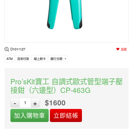
編程系列
科玩補件
家用網路
電磨/電鑽組
機器人系列
技術諮詢
居家修繕
高壓絕緣
小賽車系列
多合一系列
D1011127
追蹤
模型工具
ATM
貨到付款
線上刷卡
銀行分期
Pro’sKit寶工 自調式歐式管型端子壓
接鉗（六邊型）CP-463G
$1600
-
+
加入購物車
立即結帳