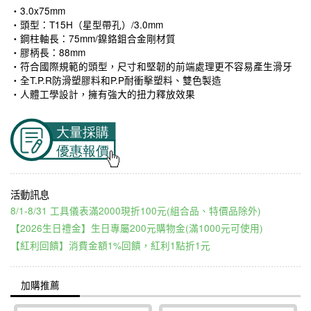
‧3.0x75mm
‧頭型：T15H（星型帶孔）/3.0mm
‧鋼柱軸長：75mm/鎳鉻鉬合金剛材質
‧膠柄長：88mm
‧符合國際規範的頭型，尺寸和堅韌的前端處理更不容易產生滑牙
‧全T.P.R防滑塑膠料和P.P耐衝擊塑料、雙色製造
‧人體工學設計，擁有強大的扭力釋放效果
8/1-8/31 工具儀表滿2000現折100元(組合品、特價品除外)
【2026生日禮金】生日專屬200元購物金(滿1000元可使用)
【紅利回饋】消費金額1%回饋，紅利1點折1元
加購推薦