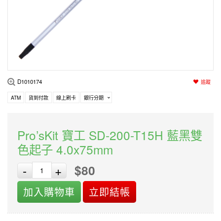
編程系列
科玩補件
家用網路
電磨/電鑽組
機器人系列
技術諮詢
居家修繕
高壓絕緣
小賽車系列
多合一系列
D1010174
追蹤
模型工具
ATM
貨到付款
線上刷卡
銀行分期
Pro’sKit 寶工 SD-200-T15H 藍黑雙
色起子 4.0x75mm
$80
-
+
加入購物車
立即結帳