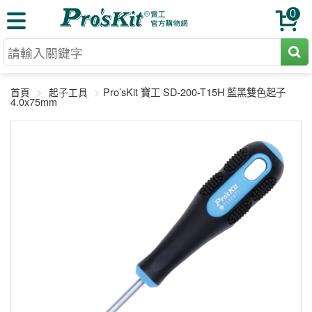
0
切割工具
Pro’sKit 寶工 SD-200-T15H 藍黑雙色起子
首頁
起子工具
壓著鉗
4.0x75mm
收納工具
網路壓著鉗
工具組
電焊烙鐵
扳手工具
周邊配件
光纖系列
起子工具
烙鐵頭
三用電錶
A+B 組合
手鉗工具
通訊儀器
初階款8+
報價諮詢
放大工具
環境儀錶
中階款12＋
訂單查詢
舊換新方案
精密鑷子
各式鉤錶
高階挑戰款
售後服務
新品上市
綜合工具
驗電筆
課程教材
聯絡客服
工具組合
電動工具