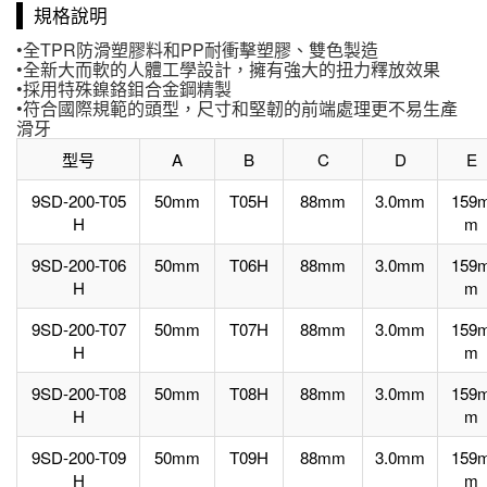
規格說明
•全TPR防滑塑膠料和PP耐衝擊塑膠、雙色製造
•全新大而軟的人體工學設計，擁有強大的扭力釋放效果
•採用特殊鎳鉻鉬合金鋼精製
•符合國際規範的頭型，尺寸和堅韌的前端處理更不易生產
滑牙
型号
A
B
C
D
E
9SD-200-T05
50mm
T05H
88mm
3.0mm
159
H
m
9SD-200-T06
50mm
T06H
88mm
3.0mm
159
H
m
9SD-200-T07
50mm
T07H
88mm
3.0mm
159
H
m
9SD-200-T08
50mm
T08H
88mm
3.0mm
159
H
m
9SD-200-T09
50mm
T09H
88mm
3.0mm
159
H
m