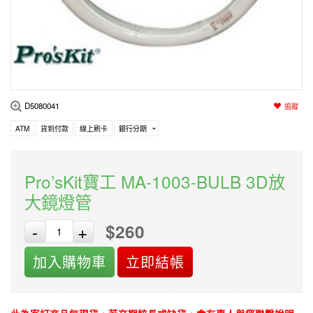
編程系列
科玩補件
家用網路
電磨/電鑽組
機器人系列
技術諮詢
居家修繕
高壓絕緣
小賽車系列
多合一系列
D5080041
追蹤
模型工具
ATM
貨到付款
線上刷卡
銀行分期
Pro’sKit寶工 MA-1003-BULB 3D放
大鏡燈管
$260
-
+
加入購物車
立即結帳