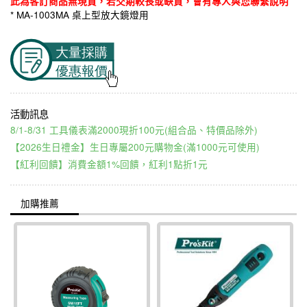
此為客訂商品無現貨，若交期較長或缺貨，會有專人與您聯繫說明
* MA-1003MA 桌上型放大鏡燈用
8/1-8/31 工具儀表滿2000現折100元(組合品、特價品除外)
【2026生日禮金】生日專屬200元購物金(滿1000元可使用)
【紅利回饋】消費金額1%回饋，紅利1點折1元
加購推薦