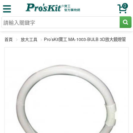
0
切割工具
Pro’sKit寶工 MA-1003-BULB 3D放大鏡燈管
首頁
放大工具
壓著鉗
收納工具
網路壓著鉗
工具組
電焊烙鐵
扳手工具
周邊配件
光纖系列
起子工具
烙鐵頭
三用電錶
A+B 組合
手鉗工具
通訊儀器
初階款8+
報價諮詢
放大工具
環境儀錶
中階款12＋
訂單查詢
舊換新方案
精密鑷子
各式鉤錶
高階挑戰款
售後服務
新品上市
綜合工具
驗電筆
課程教材
聯絡客服
工具組合
電動工具