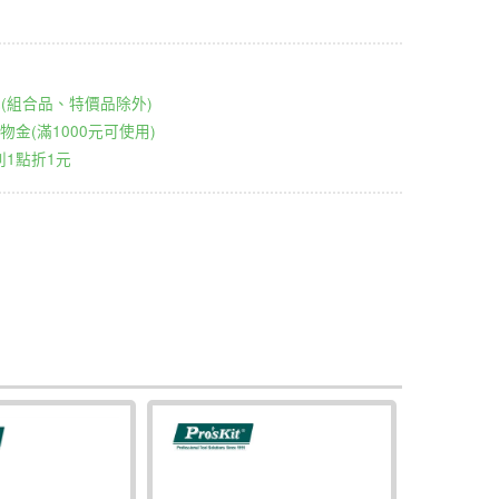
00元(組合品、特價品除外)
物金(滿1000元可使用)
1點折1元