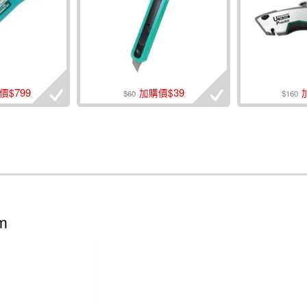
799
39
價$
加購價$
$60
$160
m