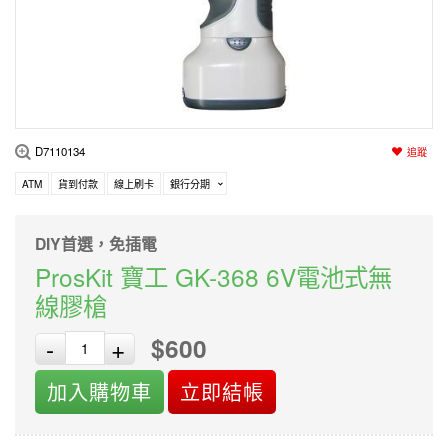
編程系列
科玩補件
家用網路
電磨/電鑽組
機器人系列
技術諮詢
居家修繕
高壓絕緣
小賽車系列
多合一系列
D7110134
追蹤
模型工具
ATM
貨到付款
線上刷卡
銀行分期
DIY首選，免插電
ProsKit 寶工 GK-368 6V電池式無
線膠槍
$600
-
+
加入購物車
立即結帳