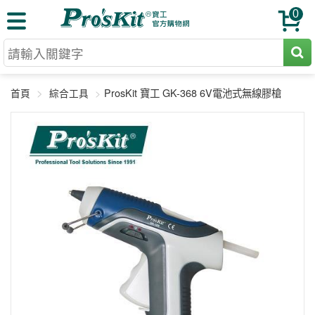
0
切割工具
ProsKit 寶工 GK-368 6V電池式無線膠槍
首頁
綜合工具
壓著鉗
收納工具
網路壓著鉗
工具組
電焊烙鐵
扳手工具
周邊配件
光纖系列
起子工具
烙鐵頭
三用電錶
A+B 組合
手鉗工具
通訊儀器
初階款8+
報價諮詢
放大工具
環境儀錶
中階款12＋
訂單查詢
舊換新方案
精密鑷子
各式鉤錶
高階挑戰款
售後服務
新品上市
綜合工具
驗電筆
課程教材
聯絡客服
工具組合
電動工具