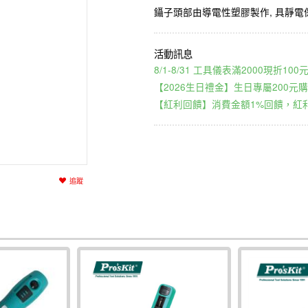
鑷子頭部由導電性塑膠製作, 具靜電
8/1-8/31 工具儀表滿2000現折1
【2026生日禮金】生日專屬200元購
【紅利回饋】消費金額1%回饋，紅利
追蹤