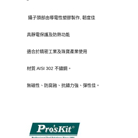
鑷子頭部由導電性塑膠製作, 韌度佳
具靜電保護及防熱功能
適合於精密工業及珠寶產業使用
材質:AISI 302 不鏽鋼。
無磁性、防腐蝕、抗鏽力強、彈性佳。