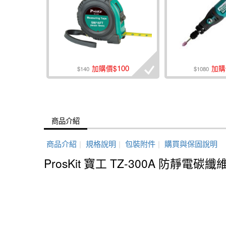
100
加購價$
加購
$140
$1080
商品介紹
商品介紹
|
規格說明
|
包裝附件
|
購買與保固說明
ProsKit 寶工 TZ-300A 防靜電碳