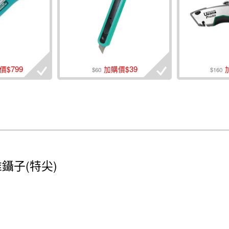
799
39
價$
加購價$
$60
$160
纖維鑷子(特尖)