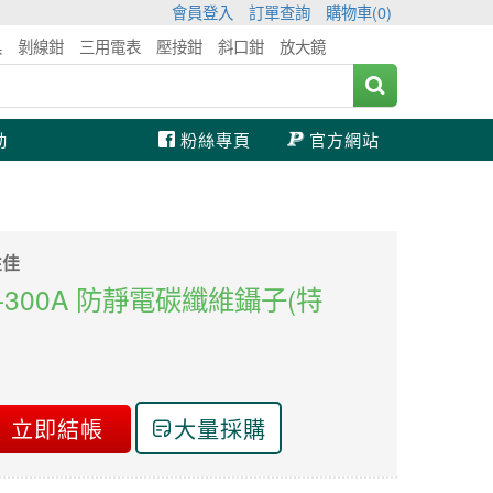
會員登入
訂單查詢
購物車(
0
)
具
剝線鉗
三用電表
壓接鉗
斜口鉗
放大鏡
動
粉絲專頁
官方網站
性佳
 TZ-300A 防靜電碳纖維鑷子(特
立即結帳
大量採購