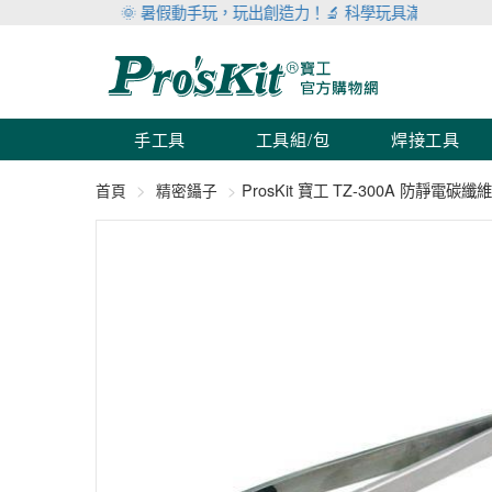
🌞 暑假動手玩，玩出創造力！🔬 科學玩具滿999折100 🛠 
手工具
工具組/包
焊接工具
ProsKit 寶工 TZ-300A 防靜電碳纖
首頁
精密鑷子