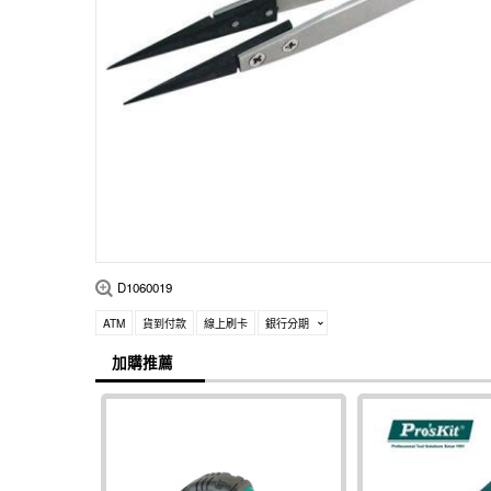
D1060019
ATM
貨到付款
線上刷卡
銀行分期
加購推薦