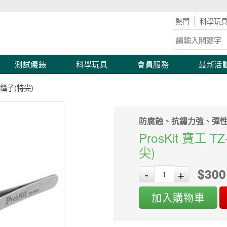
工具儀表滿2,000 現折100！滿額優惠開跑！
科學玩
測試儀錶
科學玩具
會員服務
最新活
維鑷子(特尖)
防腐蝕、抗鏽力強、彈
ProsKit 寶工
尖)
$300
-
+
加入購物車