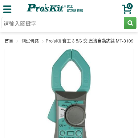
0
切割工具
Pro’sKit 寶工 3 5/6 交.直流自動鉤錶 MT-3109
首頁
測試儀錶
壓著鉗
收納工具
網路壓著鉗
工具組
電焊烙鐵
扳手工具
周邊配件
光纖系列
起子工具
烙鐵頭
三用電錶
A+B 組合
手鉗工具
通訊儀器
初階款8+
報價諮詢
放大工具
環境儀錶
中階款12＋
訂單查詢
舊換新方案
精密鑷子
各式鉤錶
高階挑戰款
售後服務
新品上市
綜合工具
驗電筆
課程教材
聯絡客服
工具組合
電動工具