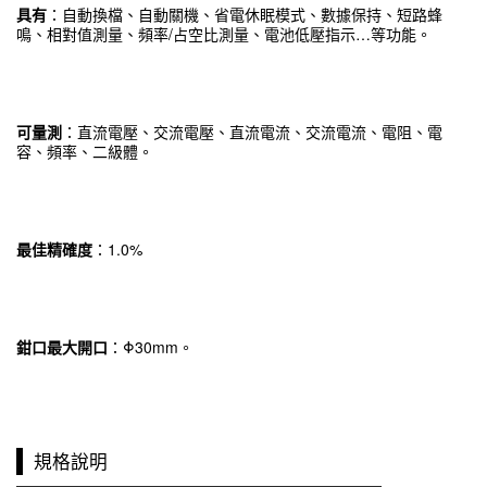
具有
：自動換檔、自動關機、省電休眠模式、數據保持、短路蜂
鳴、相對值測量、頻率/占空比測量、電池低壓指示…等功能。
可量測
：直流電壓、交流電壓、直流電流、交流電流、電阻、電
容、頻率、二級體。
最佳精確度
：1.0%
鉗口最大開口
：Φ30mm。
規格說明