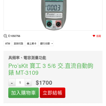
編程系列
科玩補件
家用網路
電磨/電鑽組
機器人系列
技術諮詢
居家修繕
高壓絕緣
小賽車系列
多合一系列
E1050756
追蹤
模型工具
ATM
貨到付款
線上刷卡
銀行分期
具頻率、電容測量功能
Pro’sKit 寶工 3 5/6 交.直流自動鉤
錶 MT-3109
$1700
-
+
加入購物車
立即結帳