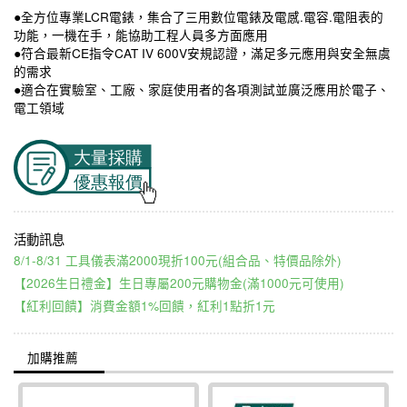
●全方位專業LCR電錶，集合了三用數位電錶及電感.電容.電阻表的
功能，一機在手，能協助工程人員多方面應用
●符合最新CE指令CAT IV 600V安規認證，滿足多元應用與安全無虞
的需求
●適合在實驗室、工廠、家庭使用者的各項測試並廣泛應用於電子、
電工領域
8/1-8/31 工具儀表滿2000現折100元(組合品、特價品除外)
【2026生日禮金】生日專屬200元購物金(滿1000元可使用)
【紅利回饋】消費金額1%回饋，紅利1點折1元
加購推薦