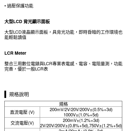
• 過壓保護功能
大型LCD 背光顯示面板
大型LCD液晶顯示面板，具背光功能，即時昏暗的工作環境也
能輕鬆讀值
LCR Meter
整合三用數位電錶與LCR專業表電感、電容、電阻量測，功能
完善，優於一般LCR表
規格說明
規格
200mV/2V/20V/200V±(0.5%+3d)
直流電壓 (V)
1000V±(1.0%+5d)
200mV±(1.2%+3d)
交流電壓(V)
2V/20V/200V±(0.8%+5d),750V±(1.2%+5d)
2mA/20mA±(0.8%+3d)