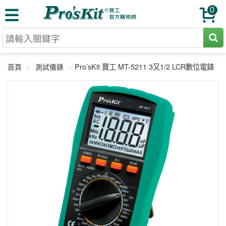
0
切割工具
Pro’sKit 寶工 MT-5211 3又1/2 LCR數位電錶
首頁
測試儀錶
壓著鉗
收納工具
網路壓著鉗
工具組
電焊烙鐵
扳手工具
周邊配件
光纖系列
起子工具
烙鐵頭
三用電錶
A+B 組合
手鉗工具
通訊儀器
初階款8+
報價諮詢
放大工具
環境儀錶
中階款12＋
訂單查詢
舊換新方案
精密鑷子
各式鉤錶
高階挑戰款
售後服務
新品上市
綜合工具
驗電筆
課程教材
聯絡客服
工具組合
電動工具