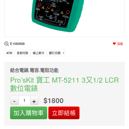
編程系列
科玩補件
家用網路
電磨/電鑽組
機器人系列
技術諮詢
居家修繕
高壓絕緣
小賽車系列
多合一系列
E1050939
追蹤
模型工具
ATM
貨到付款
線上刷卡
銀行分期
結合電錶.電容.電阻功能
Pro’sKit 寶工 MT-5211 3又1/2 LCR
數位電錶
$1800
-
+
加入購物車
立即結帳