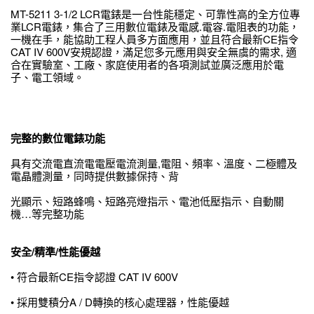
MT-5211 3-1/2 LCR電錶是一台性能穩定、可靠性高的全方位專
業LCR電錶，集合了三用數位電錶及電感.電容.電阻表的功能，
一機在手，能協助工程人員多方面應用，並且符合最新CE指令
CAT IV 600V安規認證，滿足您多元應用與安全無虞的需求, 適
合在實驗室、工廠、家庭使用者的各項測試並廣泛應用於電
子、電工領域。
完整的數位電錶功能
具有交流電直流電電壓電流測量,電阻、頻率、溫度、二極體及
電晶體測量，同時提供數據保持、背
光顯示、短路蜂鳴、短路亮燈指示、電池低壓指示、自動關
機…等完整功能
安全/精準/性能優越
• 符合最新CE指令認證 CAT IV 600V
• 採用雙積分A / D轉換的核心處理器，性能優越