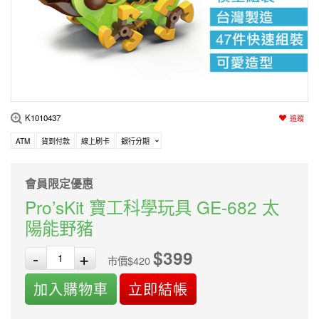
編程系列
科玩補件
家用網路
電磨/電鑽組
機器人系列
技術諮詢
居家修繕
高壓絕緣
小賽車系列
多合一系列
K1010437
追蹤
模型工具
ATM
貨到付款
線上刷卡
銀行分期
會員限定優惠
Pro’sKit 寶工科學玩具 GE-682 太
陽能野豬
$399
-
+
市價$420
加入購物車
立即結帳