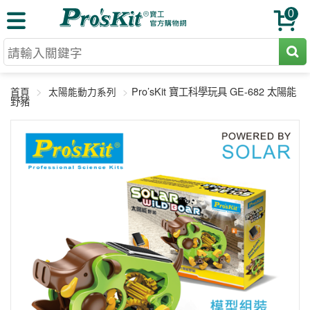
0
切割工具
Pro’sKit 寶工科學玩具 GE-682 太陽能
首頁
太陽能動力系列
壓著鉗
野豬
收納工具
網路壓著鉗
工具組
電焊烙鐵
扳手工具
周邊配件
光纖系列
起子工具
烙鐵頭
三用電錶
A+B 組合
手鉗工具
通訊儀器
初階款8+
報價諮詢
放大工具
環境儀錶
中階款12＋
訂單查詢
舊換新方案
精密鑷子
各式鉤錶
高階挑戰款
售後服務
新品上市
綜合工具
驗電筆
課程教材
聯絡客服
工具組合
電動工具