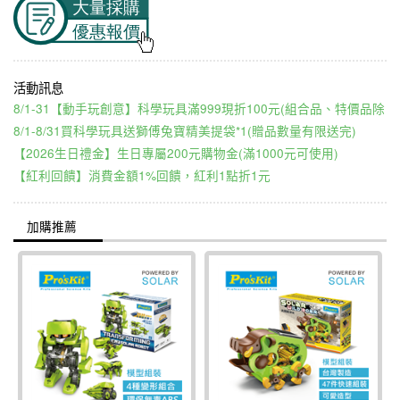
8/1-31【動手玩創意】科學玩具滿999現折100元(組合品、特價品除
8/1-8/31買科學玩具送獅傅兔寶精美提袋*1(贈品數量有限送完)
【2026生日禮金】生日專屬200元購物金(滿1000元可使用)
【紅利回饋】消費金額1%回饋，紅利1點折1元
加購推薦