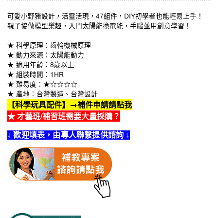
可愛小野豬設計，活靈活現，47組件，DIY初學者也能輕易上手！
親子協做模型樂趣，入門太陽能換電能，手腦並用創意學習！
★ 科學原理：齒輪機械原理
★ 動力來源：太陽能動力
★ 適用年齡：8歲以上
★ 組裝時間：1HR
★ 難易度：★☆☆☆☆
★ 產地：台灣製造、台灣設計
【科學玩具配件】→補件申請請點我
★ 才藝班/補習班需要大量採購？
↓ 歡迎填表，由專人聯繫提供諮詢 ↓