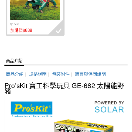
$1580
888
加購價$
商品介紹
商品介紹
|
規格說明
|
包裝附件
|
購買與保固說明
Pro’sKit 寶工科學玩具 GE-682 太陽能野
豬