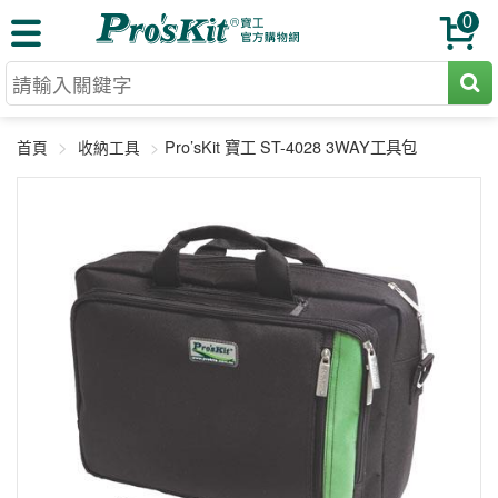
0
切割工具
Pro’sKit 寶工 ST-4028 3WAY工具包
首頁
收納工具
壓著鉗
收納工具
網路壓著鉗
工具組
電焊烙鐵
扳手工具
周邊配件
光纖系列
起子工具
烙鐵頭
三用電錶
A+B 組合
手鉗工具
通訊儀器
初階款8+
報價諮詢
放大工具
環境儀錶
中階款12＋
訂單查詢
舊換新方案
精密鑷子
各式鉤錶
高階挑戰款
售後服務
新品上市
綜合工具
驗電筆
課程教材
聯絡客服
工具組合
電動工具