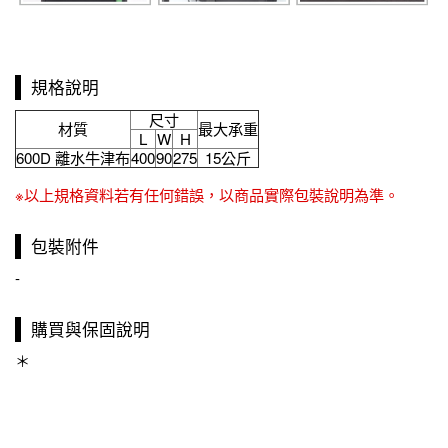
規格說明
尺寸
材質
最大承重
L
W
H
600D 離水牛津布
400
90
275
15公斤
※以上規格資料若有任何錯誤，以商品實際包裝說明為準。
包裝附件
-
購買與保固說明
＊