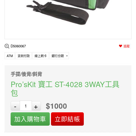
編程系列
科玩補件
家用網路
電磨/電鑽組
機器人系列
技術諮詢
居家修繕
高壓絕緣
小賽車系列
多合一系列
D5060067
追蹤
模型工具
ATM
貨到付款
線上刷卡
銀行分期
手提/後背/斜背
Pro’sKit 寶工 ST-4028 3WAY工具
包
$1000
-
+
加入購物車
立即結帳